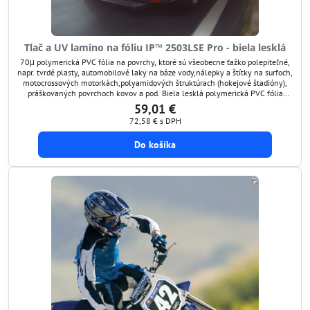
Tlač a UV lamino na fóliu IP™ 2503LSE Pro - biela lesklá
70μ polymerická PVC fólia na povrchy, ktoré sú všeobecne ťažko polepiteľné,
napr. tvrdé plasty, automobilové laky na báze vody,nálepky a štítky na surfoch,
motocrossových motorkách,polyamidových štruktúrach (hokejové štadióny),
práškovaných povrchoch kovov a pod. Biela lesklá polymerická PVC fólia
ImagePerfect™ 2503LSE Pro bola špeciálne vyvinutá pre aplikácie na povrchy
59,01 €
s nízkou povrchovou...
72,58 €
s DPH
Do košíka