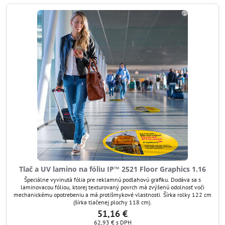
Tlač a UV lamino na fóliu IP™ 2521 Floor Graphics 1.16
Špeciálne vyvinutá fólia pre reklamnú podlahovú grafiku. Dodáva sa s
laminovacou fóliou, ktorej texturovaný povrch má zvýšenú odolnosť voči
mechanickému opotrebeniu a má protišmykové vlastnosti. Šírka rolky 122 cm
(šírka tlačenej plochy 118 cm).
51,16 €
62,93 €
s DPH