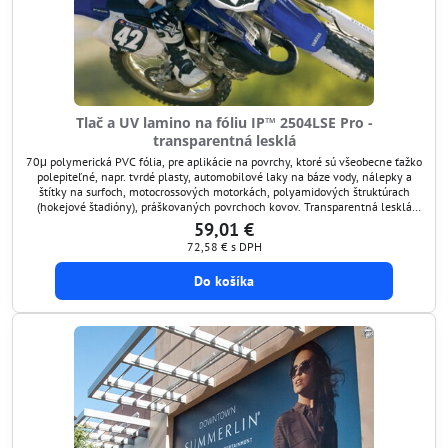
Tlač a UV lamino na fóliu IP™ 2504LSE Pro -
transparentná lesklá
70μ polymerická PVC fólia, pre aplikácie na povrchy, ktoré sú všeobecne ťažko
polepiteľné, napr. tvrdé plasty, automobilové laky na báze vody, nálepky a
štítky na surfoch, motocrossových motorkách, polyamidových štruktúrach
(hokejové štadióny), práškovaných povrchoch kovov. Transparentná lesklá
polymerická PVC fólia ImagePerfect™ 2504LSE Pro bola špeciálne vyvinutá
59,01 €
pre aplikácie na povrchy s...
72,58 €
s DPH
Do košíka