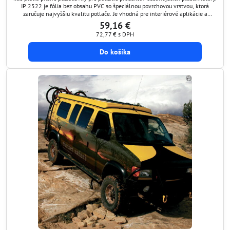
IP 2522 je fólia bez obsahu PVC so špeciálnou povrchovou vrstvou, ktorá
zaručuje najvyššiu kvalitu potlače. Je vhodná pre interiérové aplikácie a
pretože má dobrú UV odolnosť, je tiež vhodná pre exteriérové aplikácie (s
59,16 €
trvanlivosťou až 1...
72,77 €
s DPH
Do košíka