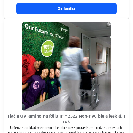
Do košíka
Tlač a UV lamino na fóliu IP™ 2522 Non-PVC biela lesklá, 1
rok
Určená napríklad pre nemocnice, obchody s potravinami, teda na miestach,
kde platia prísne požiadavky pre použitie produktov obsahujúcich plastifikátory.