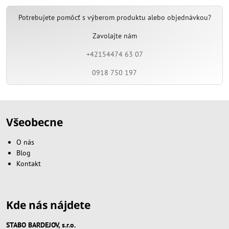
Potrebujete pomôcť s výberom produktu alebo objednávkou?
Zavolajte nám
+42154474 63 07
0918 750 197
Všeobecne
O nás
Blog
Kontakt
Kde nás nájdete
STABO BARDEJOV, s.r.o.