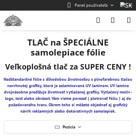
Panel používateľa
TLAČ na ŠPECIÁLNE
samolepiace fólie
Veľkoplošná tlač za SUPER CENY !
Nadštandardné fólie s dlhodobou životnosťou s plnofarebnou tlačou
navrhnutej grafiky, ktorá je zalaminovaná UV laminom. UV lamino
dvojnásobne predlžuje životnosť vytlačenej grafiky. Vytlačený motív -
logo, text alebo obrázok Vám vieme porezať ( plotrovať fóliu ) aj do
požadovaného tvaru. Okrem toho si môžete objednať aj grafický
návrh reklamných alebo dekoratívnych samolepiek.
Pozícia