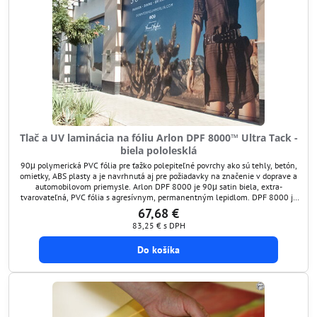
Tlač a UV laminácia na fóliu Arlon DPF 8000™ Ultra Tack -
biela pololesklá
90μ polymerická PVC fólia pre ťažko polepiteľné povrchy ako sú tehly, betón,
omietky, ABS plasty a je navrhnutá aj pre požiadavky na značenie v doprave a
automobilovom priemysle. Arlon DPF 8000 je 90μ satin biela, extra-
tvarovateľná, PVC fólia s agresívnym, permanentným lepidlom. DPF 8000 je
industriálna fólia na podkladovom silikónovom papieri podporujúcom
67,68 €
rovinnosť fólie a je určená pre...
83,25 €
s DPH
Do košíka