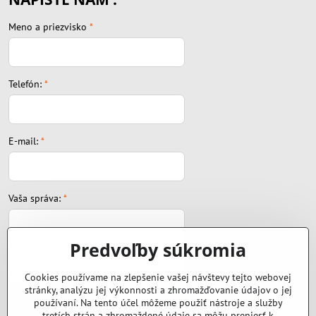
Meno a priezvisko
*
Telefón:
*
E-mail:
*
Vaša správa:
*
Predvoľby súkromia
Cookies používame na zlepšenie vašej návštevy tejto webovej
stránky, analýzu jej výkonnosti a zhromažďovanie údajov o jej
Súbor:
používaní. Na tento účel môžeme použiť nástroje a služby
tretích strán a zhromaždené údaje sa môžu preniesť k