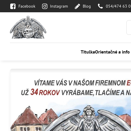
Facebook
Instagram
Blog
054/474 63 
Titulka
Orientačné a info