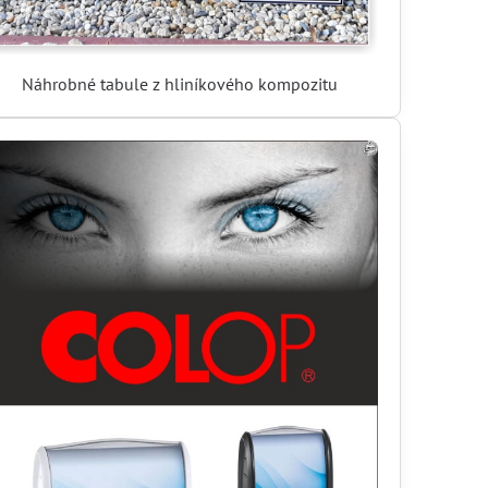
Náhrobné tabule z hliníkového kompozitu