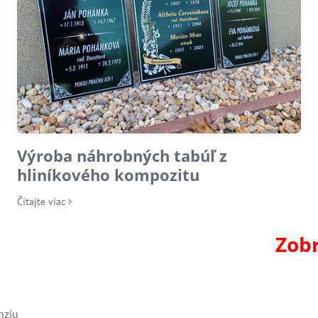
Výroba náhrobných tabúľ z
hliníkového kompozitu
Čítajte viac
Zobr
enziu