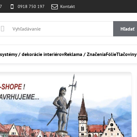
07
0918 750 197
Kontakt
Hľadať
 systémy / dekorácie interiérov
Reklama / Značenia
Fólie
Tlačoviny