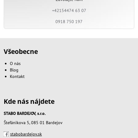
+42154474 63 07
0918 750 197
Všeobecne
O nás
Blog
Kontakt
Kde nás nájdete
STABO BARDEJOV, s.r.o.
Štefánikova 5, 085 01 Bardejov
stabobardejov.sk