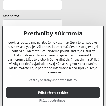
Vaša správa:
*
Predvoľby súkromia
Cookies používame na zlepšenie vašej návštevy tejto webovej
stránky, analýzu jej výkonnosti a zhromažďovanie údajov o jej
Súbor:
používaní. Na tento účel môžeme použiť nástroje a služby
tretích strán a zhromaždené údaje sa môžu preniesť k
partnerom v EÚ, USA alebo iných krajinách. Kliknutím na „Prijať
všetky cookies“ vyjadrujete svoj súhlas s týmto spracovaním.
Nižšie môžete nájsť podrobné informácie alebo upraviť svoje
preferencie.
Odoslať
Zásady ochrany osobných údajov
©
2026
Copyright
Prijať všetky cookies
Predvoľby súkromia
Zásady ochrany osobných údajov
Ukázať podrobnosti
Vytvorené pomocou:
BiznisWeb.sk