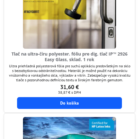
Tlač na ultra-číru polyester. fóliu pre dig. tlač IP™ 2926
Easy Glass, sklad. 1 rok
Ultra priehľadná polyesterová fólia pre suchú aplikáciu predovšetkým na sklo
s bezozbytkovou odstrániteľnosťou. Materiál je možné použiť na dekoráciu
vnútorného a vonkajšieho skla, výkladov a vitrín. Zabezpečuje vysokú kvalitu
tlače s pozoruhodnou definíciou textu a širokým farebným gamutom.
31,60 €
38,87 €
s DPH
Do košíka