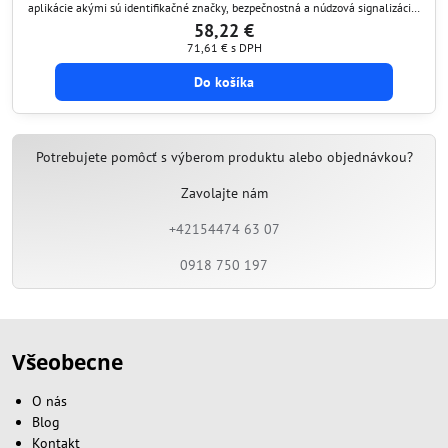
aplikácie akými sú identifikačné značky, bezpečnostná a núdzová signalizácia,
čo je ideálne v prípade použitia v kanceláriách, školách, hoteloch, športových
58,22 €
areáloch a na...
71,61 €
s DPH
Do košíka
Potrebujete pomôcť s výberom produktu alebo objednávkou?
Zavolajte nám
+42154474 63 07
0918 750 197
Všeobecne
O nás
Blog
Kontakt