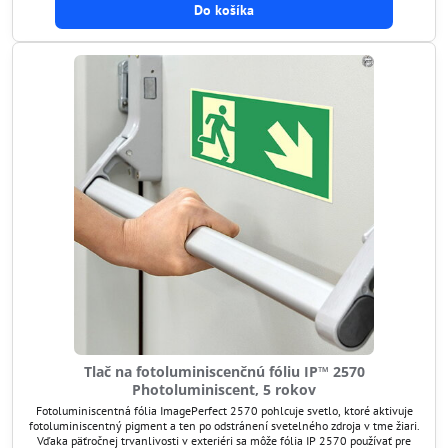
Do košíka
Tlač na fotoluminiscenčnú fóliu IP™ 2570
Photoluminiscent, 5 rokov
Fotoluminiscentná fólia ImagePerfect 2570 pohlcuje svetlo, ktoré aktivuje
fotoluminiscentný pigment a ten po odstránení svetelného zdroja v tme žiari.
Vďaka päťročnej trvanlivosti v exteriéri sa môže fólia IP 2570 používať pre