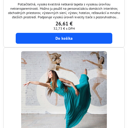
Potlačiteľná, vysoko kvalitná netkaná tapeta s vysokou úrovňou
netransparentnosti. Možno ju použiť na personalizáciu domácich interiérov,
obchodných priestorov, výstavných siení, výstav, hotelov, reštaurácií a mnoho
ďalších prostredí. Podporuje vysokú úroveň kvality tlače s pozoruhodnou
kvalitou textu a veľkým farebným gamutom, ktorý zaručuje farebné výstupy s
26,61 €
vysoko kvalitnými farebnými...
32,73 €
s DPH
Do košíka