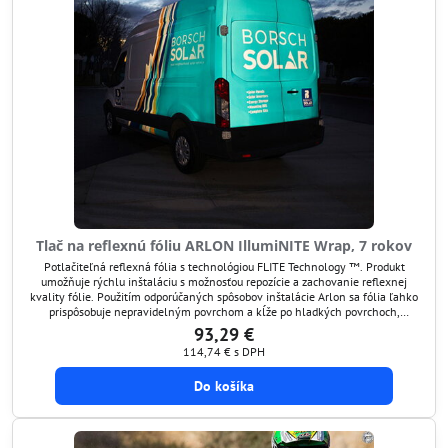
Tlač na reflexnú fóliu ARLON IllumiNITE Wrap, 7 rokov
Potlačiteľná reflexná fólia s technológiou FLITE Technology ™. Produkt
umožňuje rýchlu inštaláciu s možnosťou repozície a zachovanie reflexnej
kvality fólie. Použitím odporúčaných spôsobov inštalácie Arlon sa fólia ľahko
prispôsobuje nepravidelným povrchom a kĺže po hladkých povrchoch,
umožňuje výbornú viditeľnosť grafiky cez deň aj v noci. IllumiNITE Wrap spĺňa
93,29 €
a prekračuje množstvo noriem a...
114,74 €
s DPH
Do košíka