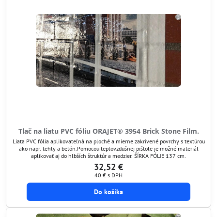
Tlač na liatu PVC fóliu ORAJET® 3954 Brick Stone Film.
Liata PVC fólia aplikovateľná na ploché a mierne zakrivené povrchy s textúrou
ako napr. tehly a betón.Pomocou teplovzdušnej pištole je možné materiál
aplikovať aj do hlbších štruktúr a medzier. ŠÍRKA FÓLIE 137 cm.
32,52 €
40 €
s DPH
Do košíka