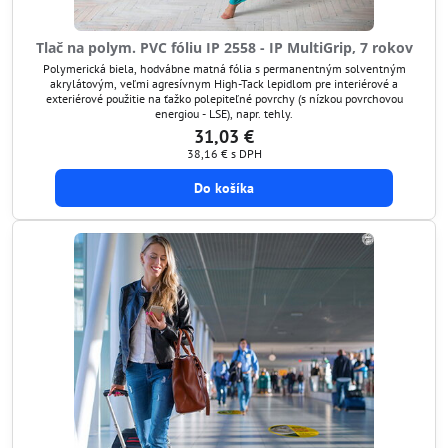
Tlač na polym. PVC fóliu IP 2558 - IP MultiGrip, 7 rokov
Polymerická biela, hodvábne matná fólia s permanentným solventným
akrylátovým, veľmi agresívnym High-Tack lepidlom pre interiérové a
exteriérové použitie na ťažko polepiteľné povrchy (s nízkou povrchovou
energiou - LSE), napr. tehly.
31,03 €
38,16 €
s DPH
Do košíka