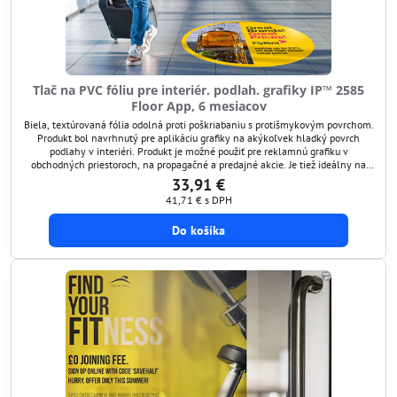
Tlač na PVC fóliu pre interiér. podlah. grafiky IP™ 2585
Floor App, 6 mesiacov
Biela, textúrovaná fólia odolná proti poškriabaniu s protišmykovým povrchom.
Produkt bol navrhnutý pre aplikáciu grafiky na akýkoľvek hladký povrch
podlahy v interiéri. Produkt je možné použiť pre reklamnú grafiku v
obchodných priestoroch, na propagačné a predajné akcie. Je tiež ideálny na
značenie verejných veľtrhoch, výstavách, letiskách, v múzeách, galériách,
33,91 €
športových arénach, hoteloch atď.
41,71 €
s DPH
Do košíka