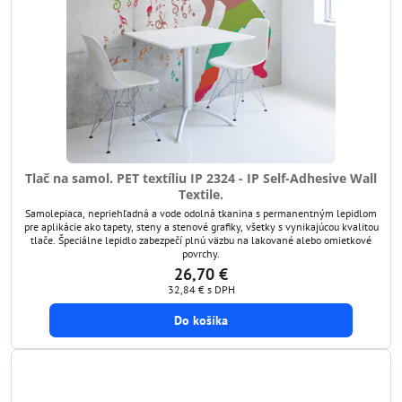
Tlač na samol. PET textíliu IP 2324 - IP Self-Adhesive Wall
Textile.
Samolepiaca, nepriehľadná a vode odolná tkanina s permanentným lepidlom
pre aplikácie ako tapety, steny a stenové grafiky, všetky s vynikajúcou kvalitou
tlače. Špeciálne lepidlo zabezpečí plnú väzbu na lakované alebo omietkové
povrchy.
26,70 €
32,84 €
s DPH
Do košíka