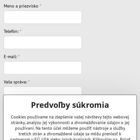
Meno a priezvisko
*
Telefón:
*
E-mail:
*
Vaša správa:
*
Predvoľby súkromia
Cookies používame na zlepšenie vašej návštevy tejto webovej
stránky, analýzu jej výkonnosti a zhromažďovanie údajov o jej
Súbor:
používaní. Na tento účel môžeme použiť nástroje a služby
tretích strán a zhromaždené údaje sa môžu preniesť k
partnerom v EÚ, USA alebo iných krajinách. Kliknutím na „Prijať