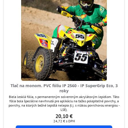
Tlač na monom. PVC fóliu IP 2560 - IP SuperGrip Eco, 3
roky
Biela lesklá fólia, s permanentným solventným akrylátovým lepidlom. Táto
fólia bola špeciálne navrhnutá pre aplikáciu na ťažko polepiteľné povrchy, a
povrchy, na ktorých bežné lepidlá nelepia (t.j. s nízkou povrchovou energiou -
LSE).
20,10 €
24,72 €
s DPH