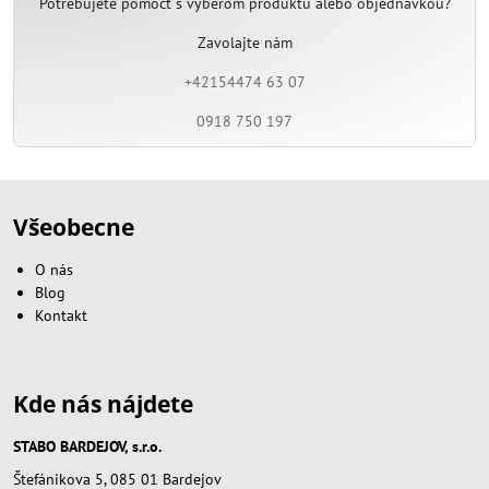
Potrebujete pomôcť s výberom produktu alebo objednávkou?
Zavolajte nám
+42154474 63 07
0918 750 197
Všeobecne
O nás
Blog
Kontakt
Kde nás nájdete
STABO BARDEJOV, s.r.o.
Štefánikova 5, 085 01 Bardejov