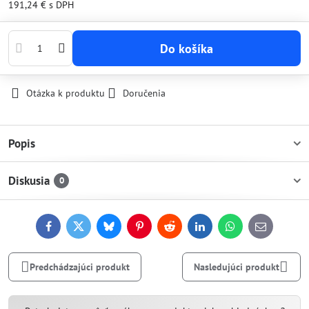
191,24 €
s DPH
Do košíka
Otázka k produktu
Doručenia
Popis
Diskusia
0
Facebook
Twitter
Bluesky
Pinterest
Reddit
LinkedIn
WhatsApp
E-
mail
Predchádzajúci produkt
Nasledujúci produkt