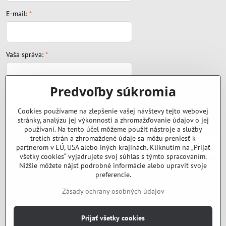
E-mail:
*
Vaša správa:
*
Predvoľby súkromia
Cookies používame na zlepšenie vašej návštevy tejto webovej
stránky, analýzu jej výkonnosti a zhromažďovanie údajov o jej
Súbor:
používaní. Na tento účel môžeme použiť nástroje a služby
tretích strán a zhromaždené údaje sa môžu preniesť k
partnerom v EÚ, USA alebo iných krajinách. Kliknutím na „Prijať
všetky cookies“ vyjadrujete svoj súhlas s týmto spracovaním.
Nižšie môžete nájsť podrobné informácie alebo upraviť svoje
preferencie.
Odoslať
Zásady ochrany osobných údajov
©
2026
Copyright
Prijať všetky cookies