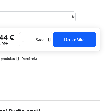
u
44 €
Do košíka
Sada
s DPH
k produktu
Doručenia
re! Buďte prvý!