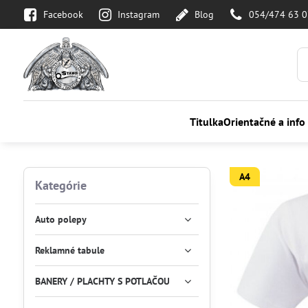
Facebook
Instagram
Blog
054/474 63 
Titulka
Orientačné a info
A4
Kategórie
Auto polepy
Reklamné tabule
BANERY / PLACHTY S POTLAČOU