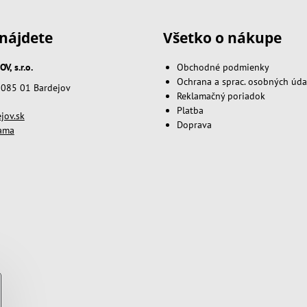
nájdete
Všetko o nákupe
, s.r.o.
Obchodné podmienky
Ochrana a sprac. osobných úda
, 085 01 Bardejov
Reklamačný poriadok
Platba
jov.sk
Doprava
lama