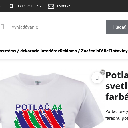
07
0918 750 197
Kontakt
Hľadať
 systémy / dekorácie interiérov
Reklama / Značenia
Fólie
Tlačoviny
Potla
svetl
farbá
Potlač biel
farebnú pot