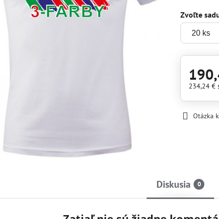
Zvoľte sad
190,
234,24 €
Otázka 
Diskusia
0
Zatiaľ nie sú žiadne komentá