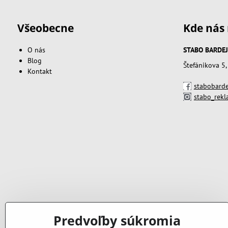
Všeobecne
Kde nás 
O nás
STABO BARDEJOV
Blog
Štefánikova 5
Kontakt
stabobarde
stabo_rek
Predvoľby súkromia