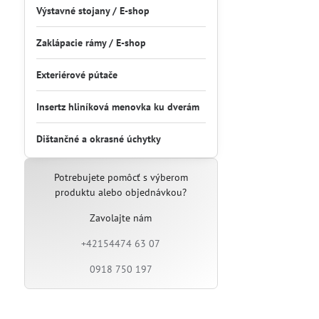
Výstavné stojany / E-shop
Zaklápacie rámy / E-shop
Exteriérové pútače
Insertz hliníková menovka ku dverám
Dištančné a okrasné úchytky
Potrebujete pomôcť s výberom
produktu alebo objednávkou?
Zavolajte nám
+42154474 63 07
0918 750 197