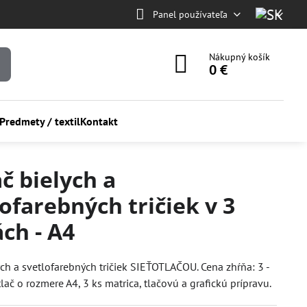
Panel používateľa
Nákupný košík
0 €
Predmety / textil
Kontakt
č bielych a
ofarebných tričiek v 3
ch - A4
ych a svetlofarebných tričiek SIEŤOTLAČOU. Cena zhŕňa: 3 -
lač o rozmere A4, 3 ks matrica, tlačovú a grafickú prípravu.