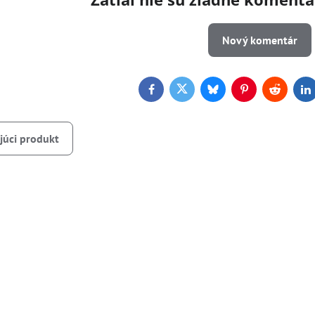
Nový komentár
Facebook
Twitter
Bluesky
Pinterest
Reddit
L
júci produkt