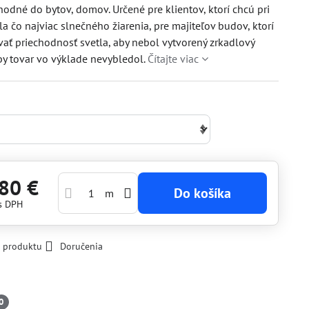
Vhodné do bytov, domov. Určené pre klientov, ktorí chcú pri
la čo najviac slnečného žiarenia, pre majiteľov budov, ktorí
ať priechodnosť svetla, aby nebol vytvorený zrkadlový
aby tovar vo výklade nevybledol.
Čítajte viac
80 €
Do košíka
m
s DPH
k produktu
Doručenia
0