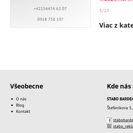
+42154474 63 07
3/25
0918 750 197
Viac z kat
Všeobecne
Kde nás 
O nás
STABO BARDEJOV
Blog
Štefánikova 5
Kontakt
stabobarde
stabo_rek