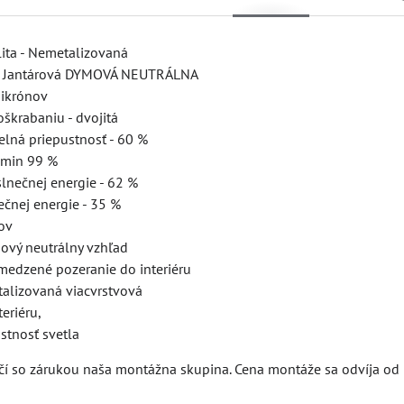
lita - Nemetalizovaná
 - Jantárová DYMOVÁ NEUTRÁLNA
mikrónov
oškrabaniu - dvojitá
telná priepustnosť - 60 %
 - min 99 %
slnečnej energie - 62 %
ečnej energie - 35 %
kov
ový neutrálny vzhľad
medzené pozeranie do interiéru
alizovaná viacvrstvová
teriéru,
stnosť svetla
í so zárukou naša montážna skupina. Cena montáže sa odvíja od ná