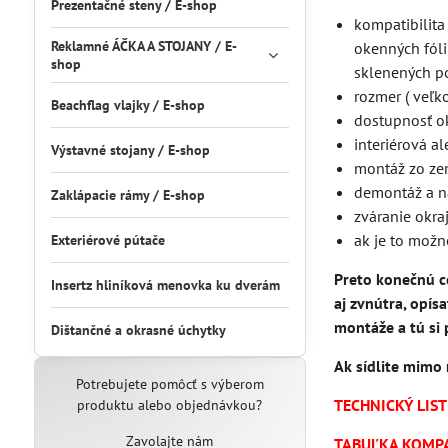
Prezentačné steny / E-shop
kompatibilita
Reklamné ÁČKA A STOJANY / E-
okenných fóli
shop
sklenených p
rozmer ( veľk
Beachflag vlajky / E-shop
dostupnosť o
interiérová a
Výstavné stojany / E-shop
montáž zo ze
demontáž a n
Zaklápacie rámy / E-shop
zváranie okra
ak je to možn
Exteriérové pútače
Preto konečnú c
Insertz hliníková menovka ku dverám
aj zvnútra, opís
montáže a tú si
Dištančné a okrasné úchytky
Ak sídlite mimo 
Potrebujete pomôcť s výberom
TECHNICKÝ LIST
produktu alebo objednávkou?
Zavolajte nám
TABUĽKA KOMPA