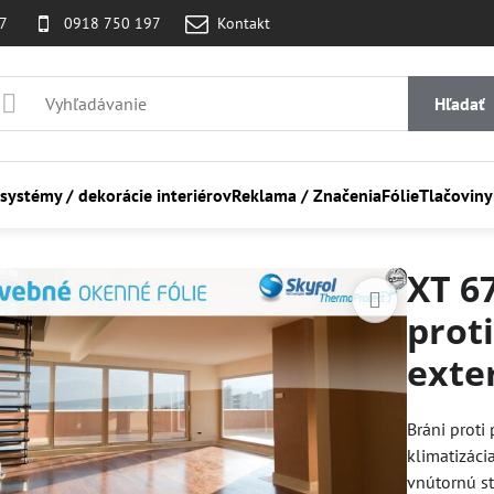
07
0918 750 197
Kontakt
Hľadať
 systémy / dekorácie interiérov
Reklama / Značenia
Fólie
Tlačoviny
XT 6
prot
exte
Bráni proti
klimatizáci
vnútornú st