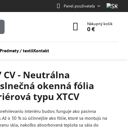
Panel používateľa
Nákupný košík
0 €
Predmety / textil
Kontakt
7 CV - Neutrálna
islnečná okenná fólia
riérová typu XTCV
 prehrievaniu interiéru budov, funguje ako pasívna
a. Až o 30 % sú účinnejšie ako fólie, ktoré sa montujú na
ranu skla, nakoľko absorbovaná teplota sa sála do