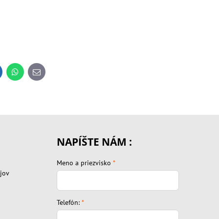
inkedIn
WhatsApp
E-
mail
NAPÍŠTE NÁM :
Meno a priezvisko
*
jov
Telefón:
*