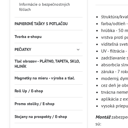
Informácie o bezpečnostných
fóliach
štruktúra/kva
farba/odtieň
PAPIEROVÉ TAŠKY S POTLAČOU
hrúbka - 50 
Tvorba e-shopu
vrstva proti p
viditeľná sve
PEČIATKY
UV - filtrácia
zadržiavanie 
Tlač obrazov - PLÁTNO, TAPETA, SKLO,
absorbcia sln
HLINÍK
záruka - 7 ro
Magnetky na mieru - výroba a tlač.
moderný, dym
cez deň je ob
Roll Up / E-shop
trvácna nemet
aplikácia z ex
Promo stolíky / E-shop
vysoká priepu
Stojany na prospekty / E-shop
Montáž
zabezpeč
sú: