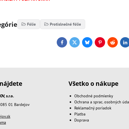
egórie
Fólie
Protislnečné fólie
Facebook
Twitter
Bluesky
Pinterest
Reddit
L
nájdete
Všetko o nákupe
, s.r.o.
Obchodné podmienky
Ochrana a sprac. osobných úda
, 085 01 Bardejov
Reklamačný poriadok
Platba
jov.sk
Doprava
lama