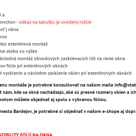
í a
ovrchov -
odkaz na tabuľku je uvedený nižšie
osť ) okna
kna
lebo exteriérová montáž
me alebo vo výške
ásledná montáž obvodových zasklievacích líšt na ráme okna
jov fólie pri exteriérových oknách
é vysklenie a následne zasklenie okien pri exteriérových oknách
enu montáže je potrebné konzultovať na našom maile info@stabo
ať nám, kde sa okná nachádzajú, aké sú presné rozmery okien a 
 potom môžete objednať aj spolu s vybranou fóliou.
mesta Bardejov, je potrebné si objednať v našom e-shope aj dopr
TIBILITY FÓLIÍ NA OKNA