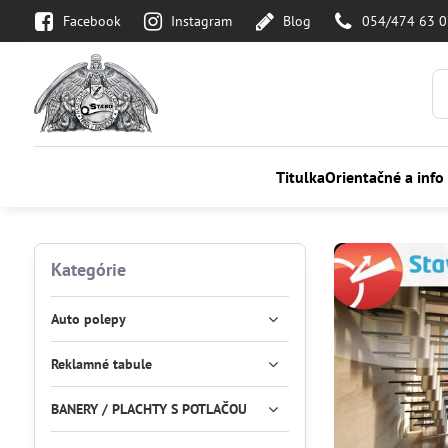
Facebook
Instagram
Blog
054/474 63 
Titulka
Orientačné a info
Kategórie
Auto polepy
Reklamné tabule
BANERY / PLACHTY S POTLAČOU