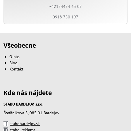
+42154474 63 07
0918 750 197
Všeobecne
O nás
Blog
Kontakt
Kde nás nájdete
STABO BARDEJOV, s.r.o.
Štefánikova 5, 085 01 Bardejov
stabobardejov.sk
stabo_reklama