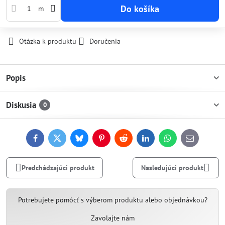
Do košíka
m
Otázka k produktu
Doručenia
Popis
Diskusia
0
Facebook
Twitter
Bluesky
Pinterest
Reddit
LinkedIn
WhatsApp
E-
mail
Predchádzajúci produkt
Nasledujúci produkt
Potrebujete pomôcť s výberom produktu alebo objednávkou?
Zavolajte nám