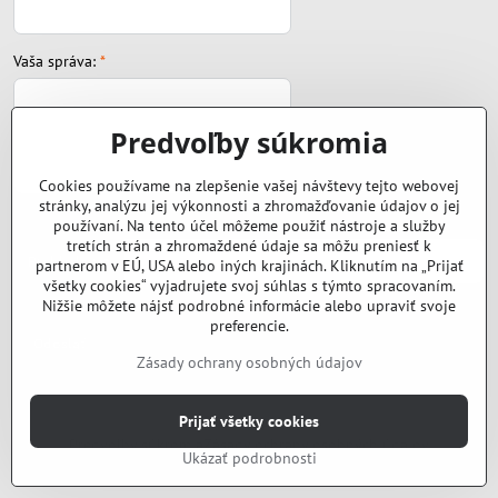
Vaša správa:
*
Predvoľby súkromia
Cookies používame na zlepšenie vašej návštevy tejto webovej
stránky, analýzu jej výkonnosti a zhromažďovanie údajov o jej
Súbor:
používaní. Na tento účel môžeme použiť nástroje a služby
tretích strán a zhromaždené údaje sa môžu preniesť k
partnerom v EÚ, USA alebo iných krajinách. Kliknutím na „Prijať
všetky cookies“ vyjadrujete svoj súhlas s týmto spracovaním.
Nižšie môžete nájsť podrobné informácie alebo upraviť svoje
preferencie.
Odoslať
Zásady ochrany osobných údajov
©
2026
Copyright
Prijať všetky cookies
Predvoľby súkromia
Zásady ochrany osobných údajov
Ukázať podrobnosti
Vytvorené pomocou:
BiznisWeb.sk