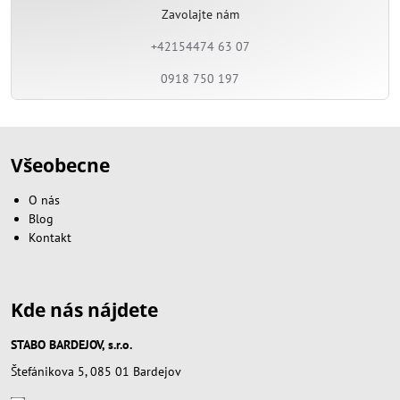
Zavolajte nám
+42154474 63 07
0918 750 197
Všeobecne
O nás
Blog
Kontakt
Kde nás nájdete
STABO BARDEJOV, s.r.o.
Štefánikova 5, 085 01 Bardejov