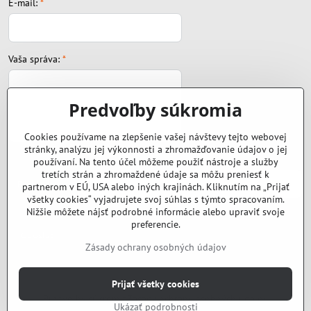
E-mail:
*
Vaša správa:
*
Predvoľby súkromia
Cookies používame na zlepšenie vašej návštevy tejto webovej
stránky, analýzu jej výkonnosti a zhromažďovanie údajov o jej
Súbor:
používaní. Na tento účel môžeme použiť nástroje a služby
tretích strán a zhromaždené údaje sa môžu preniesť k
partnerom v EÚ, USA alebo iných krajinách. Kliknutím na „Prijať
všetky cookies“ vyjadrujete svoj súhlas s týmto spracovaním.
Nižšie môžete nájsť podrobné informácie alebo upraviť svoje
preferencie.
Odoslať
Zásady ochrany osobných údajov
©
2026
Copyright
Prijať všetky cookies
Predvoľby súkromia
Zásady ochrany osobných údajov
Ukázať podrobnosti