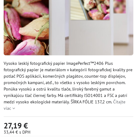
Vysoko lesklý fotografický papier ImagePerfect™2406 Plus
fotografický papier je materiálom v kategórii fotografickej kvality pre
potlač POS aplikácií, komerčných plagátov, counter-top displejov,
promočných kampaní, atď., to všetko s vysoko lesklým povrchom.
Ponúka vysokú a ostrú kvalitu tlače, široký farebný gamut a
vynikajúcu tlač čiernej farby. Má certifikáty ISO14001 a FSC a patrí
medzi vysoko ekologické materiály. ŠÍRKA FÓLIE 137,2 cm.
Čítajte
viac
27,19 €
33,44 €
s DPH