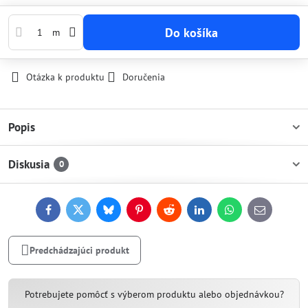
Do košíka
m
Otázka k produktu
Doručenia
Popis
Diskusia
0
Facebook
Twitter
Bluesky
Pinterest
Reddit
LinkedIn
WhatsApp
E-
mail
Predchádzajúci produkt
Potrebujete pomôcť s výberom produktu alebo objednávkou?