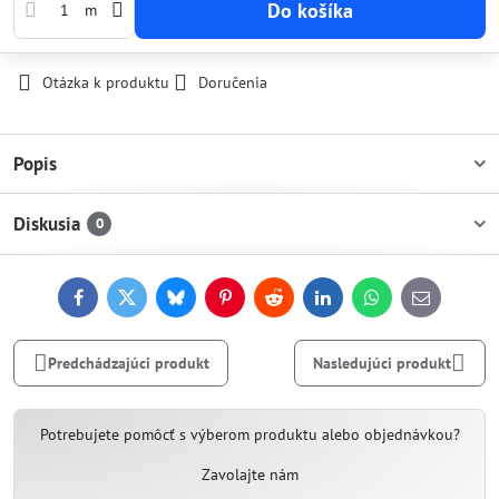
Do košíka
m
Otázka k produktu
Doručenia
Popis
Diskusia
0
Facebook
Twitter
Bluesky
Pinterest
Reddit
LinkedIn
WhatsApp
E-
mail
Predchádzajúci produkt
Nasledujúci produkt
Potrebujete pomôcť s výberom produktu alebo objednávkou?
Zavolajte nám