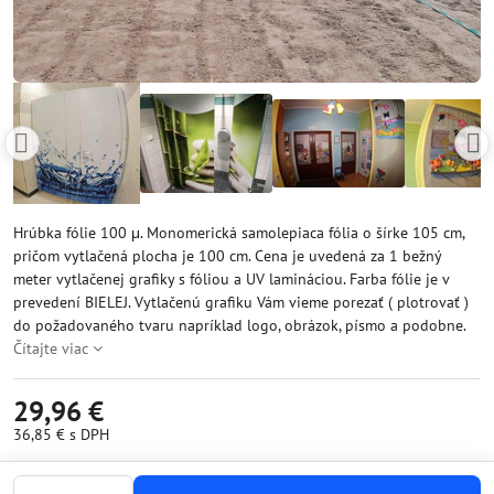
Hrúbka fólie 100 μ. Monomerická samolepiaca fólia o šírke 105 cm,
pričom vytlačená plocha je 100 cm. Cena je uvedená za 1 bežný
meter vytlačenej grafiky s fóliou a UV lamináciou. Farba fólie je v
prevedení BIELEJ. Vytlačenú grafiku Vám vieme porezať ( plotrovať )
do požadovaného tvaru napríklad logo, obrázok, písmo a podobne.
Čítajte viac
29,96 €
36,85 €
s DPH