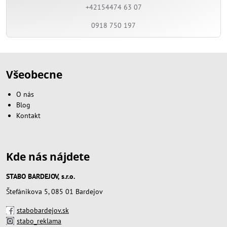
+42154474 63 07
0918 750 197
Všeobecne
O nás
Blog
Kontakt
Kde nás nájdete
STABO BARDEJOV, s.r.o.
Štefánikova 5, 085 01 Bardejov
stabobardejov.sk
stabo_reklama