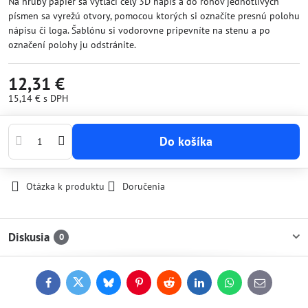
Na hrubý papier sa vytlačí celý 3D nápis a do rohov jednotlivých
písmen sa vyrežú otvory, pomocou ktorých si označíte presnú polohu
nápisu či loga. Šablónu si vodorovne pripevníte na stenu a po
označení polohy ju odstránite.
12,31 €
15,14 €
s DPH
Do košíka
Otázka k produktu
Doručenia
Diskusia
0
Facebook
Twitter
Bluesky
Pinterest
Reddit
LinkedIn
WhatsApp
E-
mail