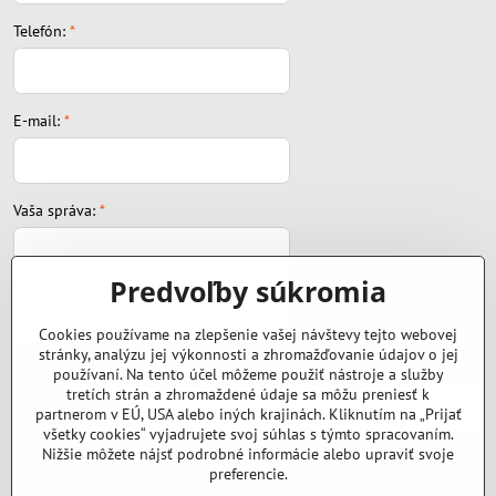
Telefón:
*
E-mail:
*
Vaša správa:
*
Predvoľby súkromia
Cookies používame na zlepšenie vašej návštevy tejto webovej
stránky, analýzu jej výkonnosti a zhromažďovanie údajov o jej
Súbor:
používaní. Na tento účel môžeme použiť nástroje a služby
tretích strán a zhromaždené údaje sa môžu preniesť k
partnerom v EÚ, USA alebo iných krajinách. Kliknutím na „Prijať
všetky cookies“ vyjadrujete svoj súhlas s týmto spracovaním.
Nižšie môžete nájsť podrobné informácie alebo upraviť svoje
preferencie.
Odoslať