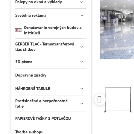
Polepy na okná a výklady
Svetelná reklama
Označovanie verejných budov a
inštitúcií
GERBER TLAČ - Termotransferová
tlač štítkov
3D písmo
Dopravné značky
NÁHROBNÉ TABULE
Protislnečné a bezpečnostné
fólie
PAPIEROVÉ TAŠKY S POTLAČOU
Tvorba e-shopu