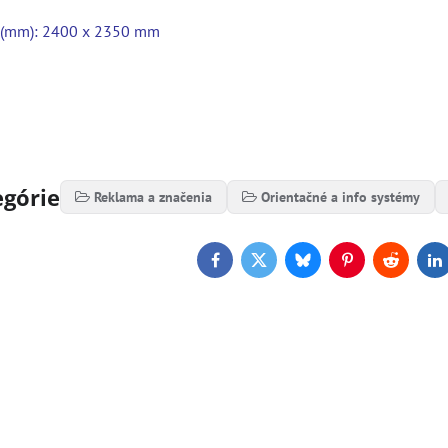
r (mm): 2400 x 2350 mm
egórie
Reklama a značenia
Orientačné a info systémy
Facebook
Twitter
Bluesky
Pinterest
Reddit
L