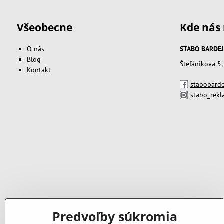
Všeobecne
Kde nás 
O nás
STABO BARDEJOV
Blog
Štefánikova 5
Kontakt
stabobarde
stabo_rek
Predvoľby súkromia