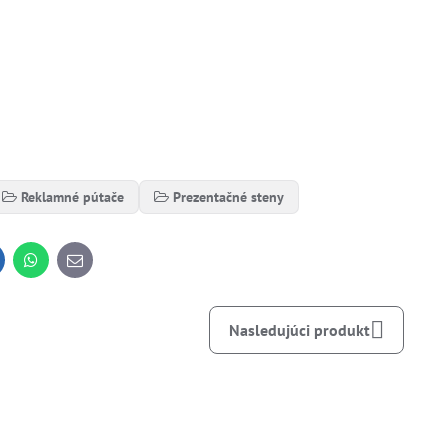
Reklamné pútače
Prezentačné steny
inkedIn
WhatsApp
E-
mail
Nasledujúci produkt