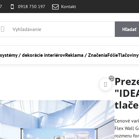
07
0918 750 197
Kontakt
Hľadať
 systémy / dekorácie interiérov
Reklama / Značenia
Fólie
Tlačoviny
Prez
"IDE
tlače
Cenové var
Flex Wall G
rozmeru fo