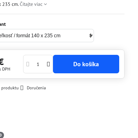
x 235 cm.
Čítajte viac
ant
€
Do košíka
s DPH
k produktu
Doručenia
0