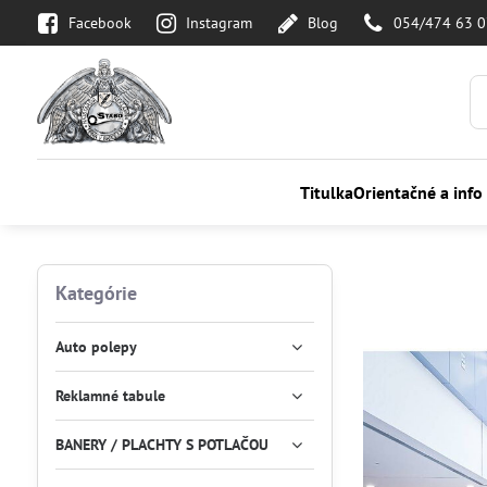
Facebook
Instagram
Blog
054/474 63 
Titulka
Orientačné a info
Kategórie
Auto polepy
Reklamné tabule
BANERY / PLACHTY S POTLAČOU