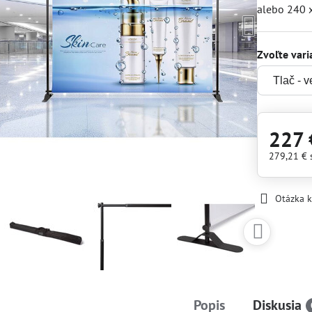
alebo 240 
Zvoľte vari
227 
279,21 €
Otázka 
Popis
Diskusia