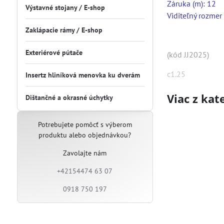
Záruka (m): 12
Výstavné stojany / E-shop
Viditeľný rozme
Zaklápacie rámy / E-shop
Exteriérové pútače
(kód JJ2025)
c1.25
Insertz hliníková menovka ku dverám
Viac z kat
Dištančné a okrasné úchytky
Potrebujete pomôcť s výberom
produktu alebo objednávkou?
Zavolajte nám
+42154474 63 07
0918 750 197