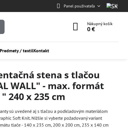
Panel používateľa
Nákupný košík
0 €
Predmety / textil
Kontakt
entačná stena s tlačou
AL WALL" - max. formát
 " 240 x 235 cm
ianty sú uvedené aj s tlačou a podkladovým materiálom
raphic Soft Knit. Nižšie si vyberte požadovaný variant
rmátu tlače - 140 x 235 cm, 200 x 200 cm, 235 x 140 cm