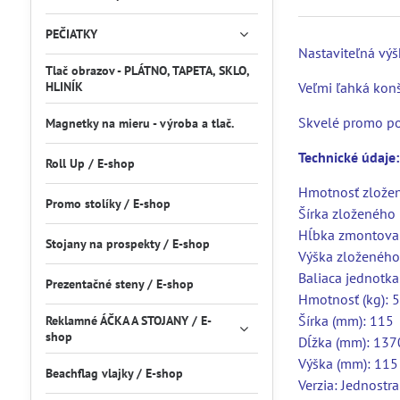
PEČIATKY
Nastaviteľná výš
Tlač obrazov - PLÁTNO, TAPETA, SKLO,
HLINÍK
Veľmi ľahká konš
Skvelé promo po
Magnetky na mieru - výroba a tlač.
Technické údaje:
Roll Up / E-shop
Hmotnosť zložen
Promo stolíky / E-shop
Šírka zloženého
Hĺbka zmontova
Stojany na prospekty / E-shop
Výška zloženého
Baliaca jednotka
Prezentačné steny / E-shop
Hmotnosť (kg): 5
Šírka (mm): 115
Reklamné ÁČKA A STOJANY / E-
shop
Dĺžka (mm): 137
Výška (mm): 115
Beachflag vlajky / E-shop
Verzia: Jednostr