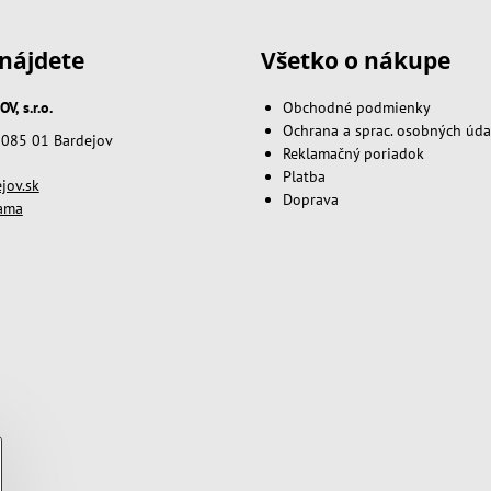
nájdete
Všetko o nákupe
, s.r.o.
Obchodné podmienky
Ochrana a sprac. osobných úda
, 085 01 Bardejov
Reklamačný poriadok
Platba
jov.sk
Doprava
lama