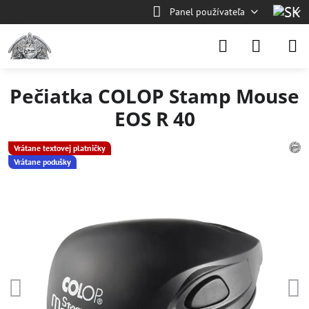
Panel používateľa
Pečiatka COLOP Stamp Mouse
EOS R 40
Vrátane textovej platničky
Vrátane podušky