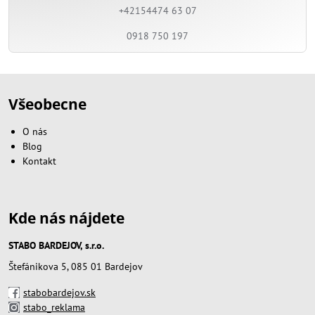
+42154474 63 07
0918 750 197
Všeobecne
O nás
Blog
Kontakt
Kde nás nájdete
STABO BARDEJOV, s.r.o.
Štefánikova 5, 085 01 Bardejov
stabobardejov.sk
stabo_reklama