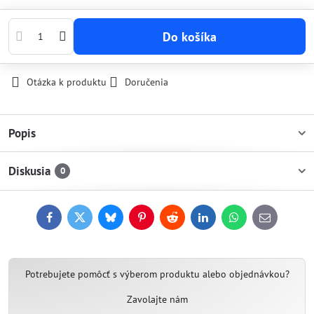
Do košíka
Otázka k produktu
Doručenia
Popis
Diskusia
0
Facebook
Twitter
Bluesky
Pinterest
Reddit
LinkedIn
WhatsApp
E-
mail
Potrebujete pomôcť s výberom produktu alebo objednávkou?
Zavolajte nám