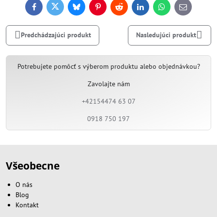
Facebook
Twitter
Bluesky
Pinterest
Reddit
LinkedIn
WhatsApp
E-
mail
Predchádzajúci produkt
Nasledujúci produkt
Potrebujete pomôcť s výberom produktu alebo objednávkou?
Zavolajte nám
+42154474 63 07
0918 750 197
Všeobecne
O nás
Blog
Kontakt