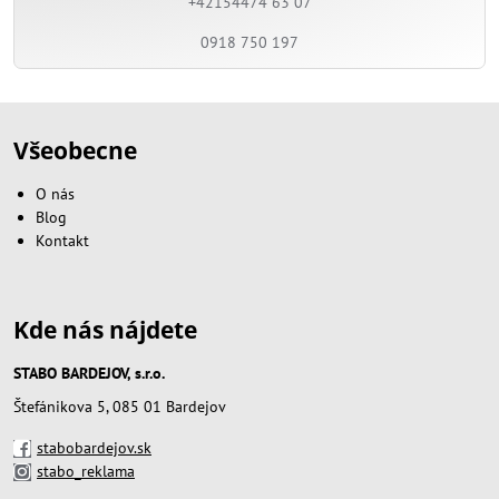
+42154474 63 07
0918 750 197
Všeobecne
O nás
Blog
Kontakt
Kde nás nájdete
STABO BARDEJOV, s.r.o.
Štefánikova 5, 085 01 Bardejov
stabobardejov.sk
stabo_reklama