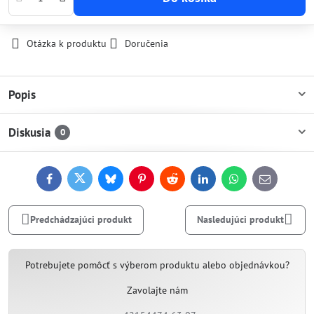
Otázka k produktu
Doručenia
Popis
Diskusia
0
Facebook
Twitter
Bluesky
Pinterest
Reddit
LinkedIn
WhatsApp
E-
mail
Predchádzajúci produkt
Nasledujúci produkt
Potrebujete pomôcť s výberom produktu alebo objednávkou?
Zavolajte nám