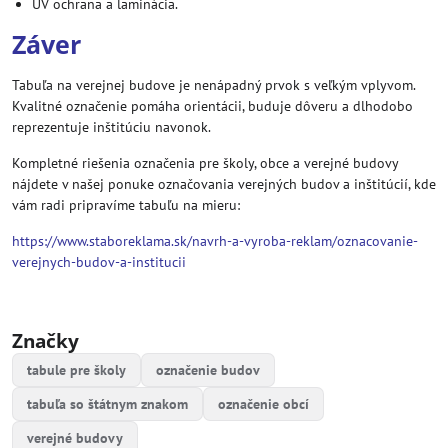
UV ochrana a laminácia.
Záver
Tabuľa na verejnej budove je nenápadný prvok s veľkým vplyvom.
Kvalitné označenie pomáha orientácii, buduje dôveru a dlhodobo
reprezentuje inštitúciu navonok.
Kompletné riešenia označenia pre školy, obce a verejné budovy
nájdete v našej ponuke označovania verejných budov a inštitúcií, kde
vám radi pripravíme tabuľu na mieru:
https://www.staboreklama.sk/navrh-a-vyroba-reklam/oznacovanie-
verejnych-budov-a-institucii
Značky
tabule pre školy
označenie budov
tabuľa so štátnym znakom
označenie obcí
verejné budovy