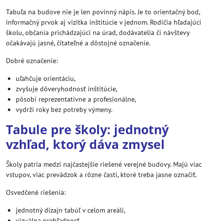
Tabuľa na budove nie je len povinný nápis. Je to orientačný bod,
informačný prvok aj vizitka inštitúcie v jednom. Rodičia hľadajúci
školu, občania prichádzajúci na úrad, dodávatelia či návštevy
očakávajú jasné, čitateľné a dôstojné označenie.
Dobré označenie:
uľahčuje orientáciu,
zvyšuje dôveryhodnosť inštitúcie,
pôsobí reprezentatívne a profesionálne,
vydrží roky bez potreby výmeny.
Tabule pre školy: jednotný
vzhľad, ktorý dáva zmysel
Školy patria medzi najčastejšie riešené verejné budovy. Majú viac
vstupov, viac prevádzok a rôzne časti, ktoré treba jasne označiť.
Osvedčené riešenia:
jednotný dizajn tabúľ v celom areáli,
vizuálna prehľadnosť,