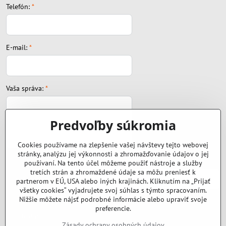
Telefón:
*
E-mail:
*
Vaša správa:
*
Predvoľby súkromia
Cookies používame na zlepšenie vašej návštevy tejto webovej
stránky, analýzu jej výkonnosti a zhromažďovanie údajov o jej
Súbor:
používaní. Na tento účel môžeme použiť nástroje a služby
tretích strán a zhromaždené údaje sa môžu preniesť k
partnerom v EÚ, USA alebo iných krajinách. Kliknutím na „Prijať
všetky cookies“ vyjadrujete svoj súhlas s týmto spracovaním.
Nižšie môžete nájsť podrobné informácie alebo upraviť svoje
preferencie.
Odoslať
Zásady ochrany osobných údajov