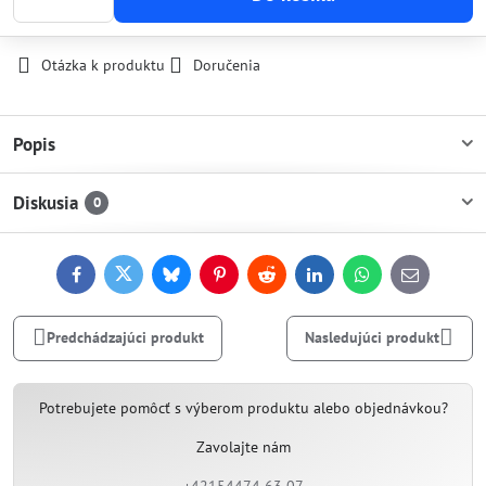
Otázka k produktu
Doručenia
Popis
Diskusia
0
Facebook
Twitter
Bluesky
Pinterest
Reddit
LinkedIn
WhatsApp
E-
mail
Predchádzajúci produkt
Nasledujúci produkt
Potrebujete pomôcť s výberom produktu alebo objednávkou?
Zavolajte nám
+42154474 63 07