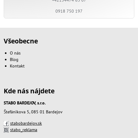
0918 750 197
Všeobecne
O nás
Blog
Kontakt
Kde nás nájdete
STABO BARDEJOV, s.r.o.
Štefánikova 5, 085 01 Bardejov
stabobardejov.sk
stabo_reklama