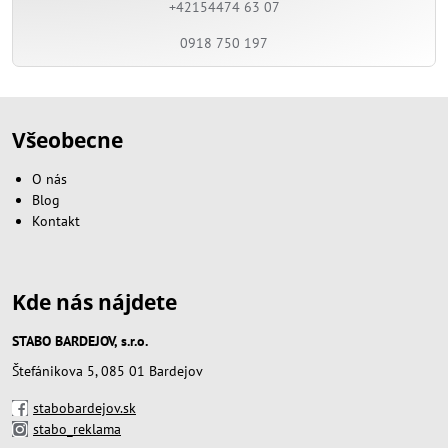
+42154474 63 07
0918 750 197
Všeobecne
O nás
Blog
Kontakt
Kde nás nájdete
STABO BARDEJOV, s.r.o.
Štefánikova 5, 085 01 Bardejov
stabobardejov.sk
stabo_reklama