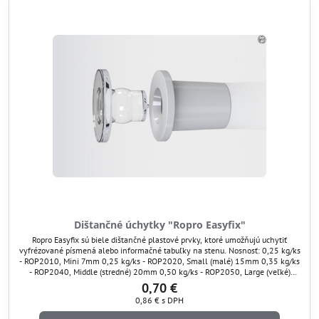
Dištančné úchytky "Ropro Easyfix"
Ropro Easyfix sú biele dištančné plastové prvky, ktoré umožňujú uchytiť
vyfrézované písmená alebo informačné tabuľky na stenu. Nosnosť: 0,25 kg/ks
- ROP2010, Mini 7mm 0,25 kg/ks - ROP2020, Small (malé) 15mm 0,35 kg/ks
- ROP2040, Middle (stredné) 20mm 0,50 kg/ks - ROP2050, Large (veľké)
24mm
0,70 €
0,86 €
s DPH