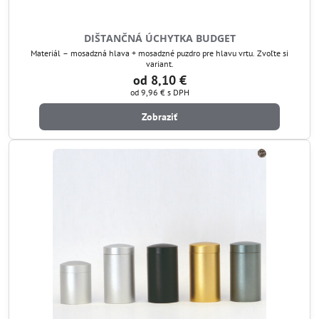
DIŠTANČNÁ ÚCHYTKA BUDGET
Materiál – mosadzná hlava + mosadzné puzdro pre hlavu vrtu. Zvoľte si
variant.
od 8,10 €
od 9,96 €
s DPH
Zobraziť