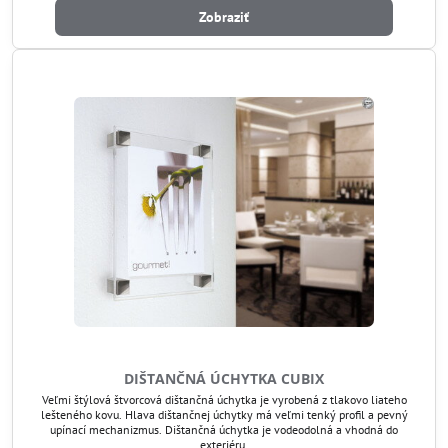
Zobraziť
DIŠTANČNÁ ÚCHYTKA CUBIX
Veľmi štýlová štvorcová dištančná úchytka je vyrobená z tlakovo liateho
lešteného kovu. Hlava dištančnej úchytky má veľmi tenký profil a pevný
upínací mechanizmus. Dištančná úchytka je vodeodolná a vhodná do
exteriéru.