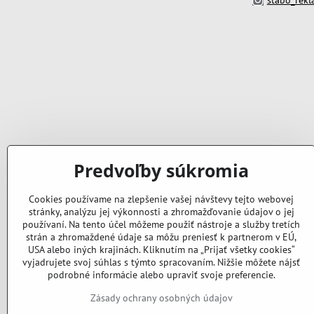
Predvoľby súkromia
Cookies používame na zlepšenie vašej návštevy tejto webovej
stránky, analýzu jej výkonnosti a zhromažďovanie údajov o jej
používaní. Na tento účel môžeme použiť nástroje a služby tretích
strán a zhromaždené údaje sa môžu preniesť k partnerom v EÚ,
USA alebo iných krajinách. Kliknutím na „Prijať všetky cookies“
vyjadrujete svoj súhlas s týmto spracovaním. Nižšie môžete nájsť
podrobné informácie alebo upraviť svoje preferencie.
Zásady ochrany osobných údajov