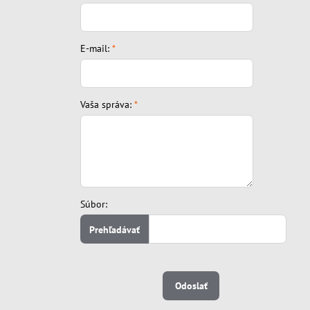
E-mail:
*
Vaša správa:
*
Súbor:
Odoslať