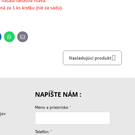
 nasadí okrasná hlava.
á za 1 ks krytku (nie za sadu).
inkedIn
WhatsApp
E-
mail
Nasledujúci produkt
NAPÍŠTE NÁM :
Meno a priezvisko
*
jov
Telefón:
*