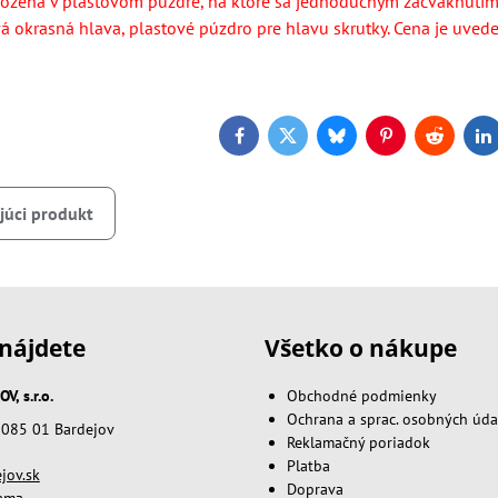
uložená v plastovom puzdre, na ktoré sa jednoduchým zacvaknutím
vá okrasná hlava, plastové púzdro pre hlavu skrutky.
Cena je uveden
Facebook
Twitter
Bluesky
Pinterest
Reddit
L
júci produkt
nájdete
Všetko o nákupe
, s.r.o.
Obchodné podmienky
Ochrana a sprac. osobných úda
, 085 01 Bardejov
Reklamačný poriadok
Platba
jov.sk
Doprava
lama