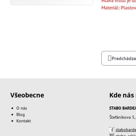
Hlava vrutu je 
Materiál: Plasto
Predchádza
Všeobecne
Kde nás 
O nás
STABO BARDEJOV
Blog
Štefánikova 5
Kontakt
stabobarde
stabo_rek