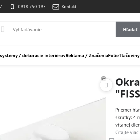
07
0918 750 197
Kontakt
Hľadať
 systémy / dekorácie interiérov
Reklama / Značenia
Fólie
Tlačoviny
Okra
"FIS
Priemer hla
skrutky: 4
vŕtanej die
Čítajte viac