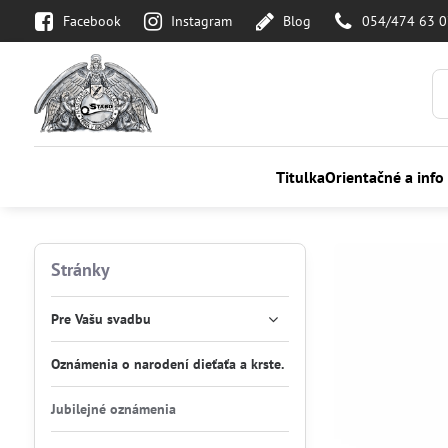
Facebook
Instagram
Blog
054/474 63 
Titulka
Orientačné a info
Stránky
Pre Vašu svadbu
Oznámenia o narodení dieťaťa a krste.
Jubilejné oznámenia