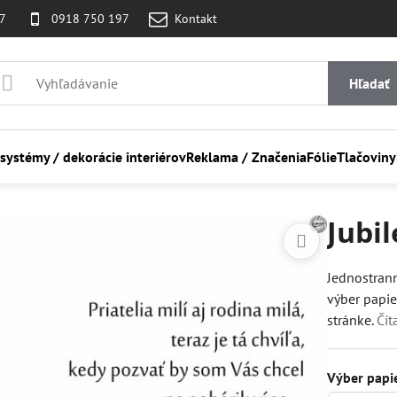
07
0918 750 197
Kontakt
Hľadať
 systémy / dekorácie interiérov
Reklama / Značenia
Fólie
Tlačoviny
Jubi
Jednostran
výber papier
stránke.
Čít
Výber papi