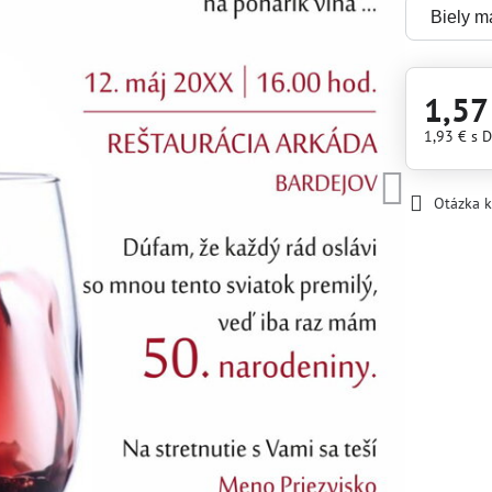
1,57
1,93 €
s 
Otázka 