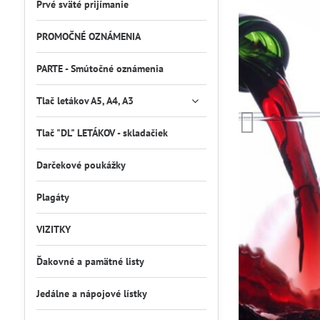
Prvé sväté prijímanie
PROMOČNÉ OZNÁMENIA
PARTE - Smútočné oznámenia
Tlač letákov A5, A4, A3
Tlač "DL" LETÁKOV - skladačiek
Darčekové poukážky
Plagáty
VIZITKY
Ďakovné a pamätné listy
Jedálne a nápojové lístky