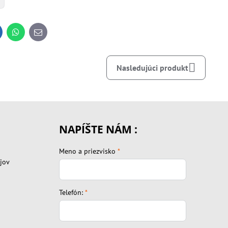
inkedIn
WhatsApp
E-
mail
Nasledujúci produkt
NAPÍŠTE NÁM :
Meno a priezvisko
*
jov
Telefón:
*