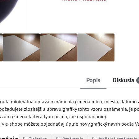
Popis
Diskusia
rnutá minimálna úprava oznámenia (zmena mien, miesta, dátumu a
 požadujete zložitejšiu úpravu grafiky tohto vzoru oznámenia, je p
vzoru (zmena farby a typu písma, iné usporiadanie).
 v e-shope môžete objednať aj úplne nový grafický návrh podľa Va
egórie