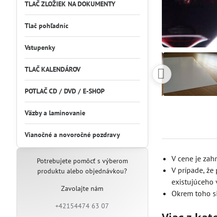
TLAČ ZLOŽIEK NA DOKUMENTY
Tlač pohľadníc
Vstupenky
TLAČ KALENDÁROV
POTLAČ CD / DVD / E-SHOP
Väzby a laminovanie
Vianočné a novoročné pozdravy
V cene je zah
Potrebujete pomôcť s výberom
V prípade, že
produktu alebo objednávkou?
existujúceho 
Zavolajte nám
Okrem toho si
+42154474 63 07
Viac z kat