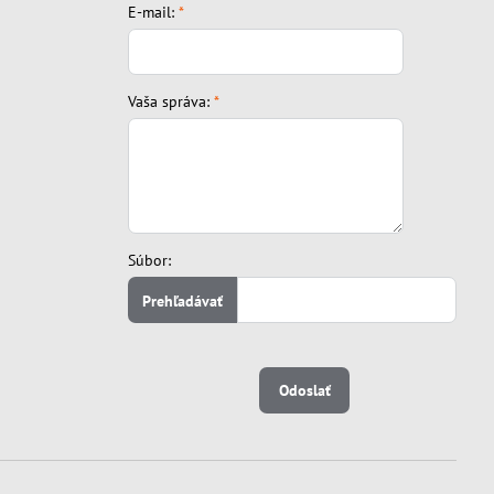
E-mail:
*
Vaša správa:
*
Súbor:
Odoslať