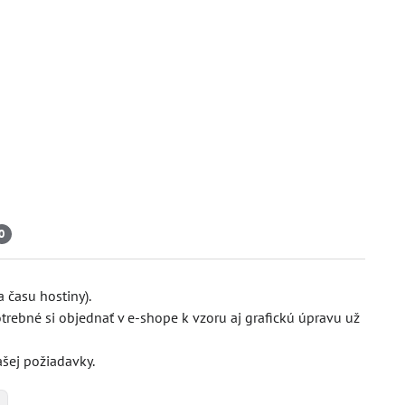
0
 času hostiny).
otrebné si objednať v e-shope k vzoru aj grafickú úpravu už
šej požiadavky.