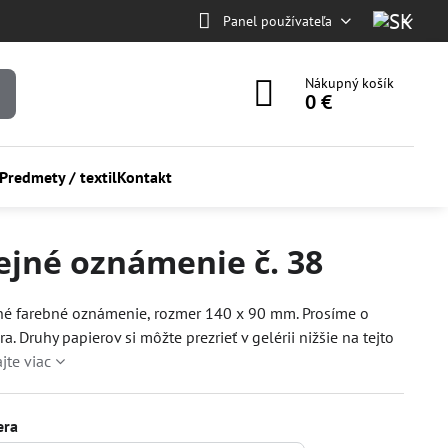
Panel používateľa
Nákupný košík
0 €
Predmety / textil
Kontakt
lejné oznámenie č. 38
né farebné oznámenie, rozmer 140 x 90 mm. Prosíme o
a. Druhy papierov si môžte prezrieť v gelérii nižšie na tejto
ajte viac
era