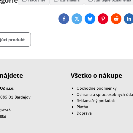
Tlačoviny
Oznámenia
Jubilejné oznámenia
Facebook
Twitter
Bluesky
Pinterest
Reddit
L
júci produkt
nájdete
Všetko o nákupe
, s.r.o.
Obchodné podmienky
Ochrana a sprac. osobných úda
, 085 01 Bardejov
Reklamačný poriadok
Platba
jov.sk
Doprava
lama