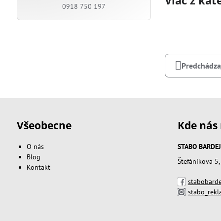
0918 750 197
Predchádza
Všeobecne
Kde nás 
O nás
STABO BARDEJOV
Blog
Štefánikova 5
Kontakt
stabobarde
stabo_rek