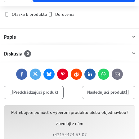
Otázka k produktu
Doručenia
Popis
Diskusia
0
Facebook
Twitter
Bluesky
Pinterest
Reddit
LinkedIn
WhatsApp
E-
mail
Predchádzajúci produkt
Nasledujúci produkt
Potrebujete pomôcť s výberom produktu alebo objednávkou?
Zavolajte nám
+42154474 63 07