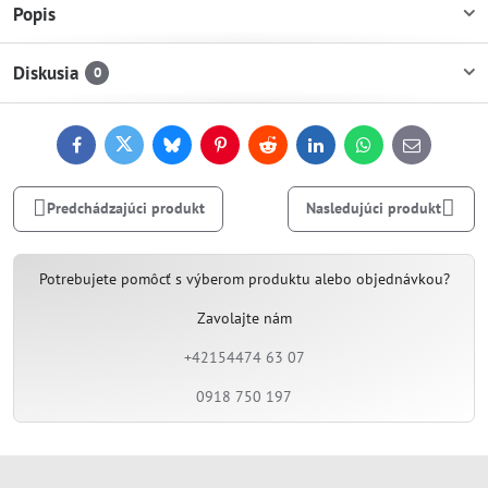
Popis
Diskusia
0
Facebook
Twitter
Bluesky
Pinterest
Reddit
LinkedIn
WhatsApp
E-
mail
Predchádzajúci produkt
Nasledujúci produkt
Potrebujete pomôcť s výberom produktu alebo objednávkou?
Zavolajte nám
+42154474 63 07
0918 750 197