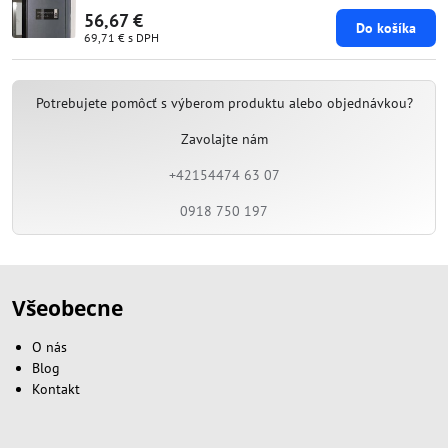
56,67 €
Do košíka
69,71 €
s DPH
Potrebujete pomôcť s výberom produktu alebo objednávkou?
Zavolajte nám
+42154474 63 07
0918 750 197
Všeobecne
O nás
Blog
Kontakt