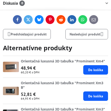
Diskusia
0
Facebook
Twitter
Bluesky
Pinterest
Reddit
LinkedIn
WhatsApp
E-
mail
Predchádzajúci produkt
Nasledujúci produkt
Alternatívne produkty
Orientačná luxusná 3D tabuľka "Prominent Xm4"
48,94 €
Do košíka
60,20 €
s DPH
Orientačná luxusná 3D tabuľka "Prominent Xm3
B"
52,81 €
Do košíka
64,95 €
s DPH
Orientačná luxusná 3D tabuľka "Prominent Xm3"