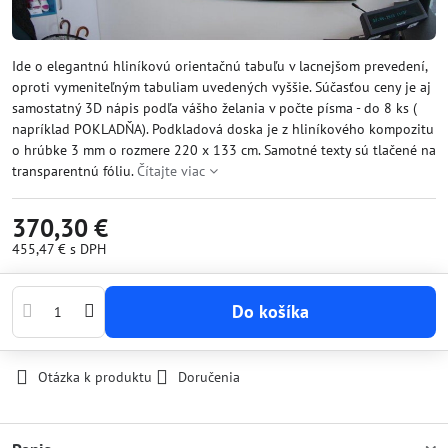
Ide o elegantnú hliníkovú orientačnú tabuľu v lacnejšom prevedení,
oproti vymeniteľným tabuliam uvedených vyššie. Súčasťou ceny je aj
samostatný 3D nápis podľa vášho želania v počte písma - do 8 ks (
napríklad POKLADŇA). Podkladová doska je z hliníkového kompozitu
o hrúbke 3 mm o rozmere 220 x 133 cm. Samotné texty sú tlačené na
transparentnú fóliu.
Čítajte viac
370,30 €
455,47 €
s DPH
Do košíka
Otázka k produktu
Doručenia