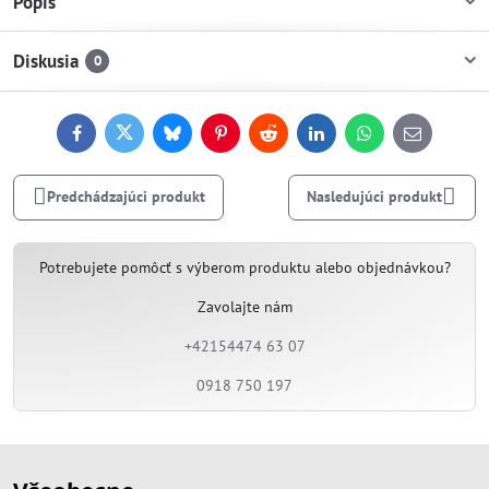
Popis
Diskusia
0
Facebook
Twitter
Bluesky
Pinterest
Reddit
LinkedIn
WhatsApp
E-
mail
Predchádzajúci produkt
Nasledujúci produkt
Potrebujete pomôcť s výberom produktu alebo objednávkou?
Zavolajte nám
+42154474 63 07
0918 750 197