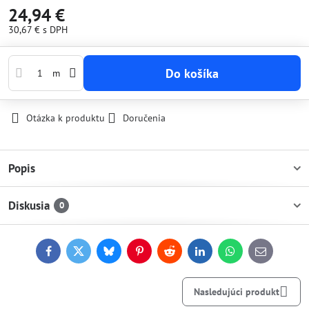
24,94 €
30,67 €
s DPH
Do košíka
m
Otázka k produktu
Doručenia
Popis
Diskusia
0
Facebook
Twitter
Bluesky
Pinterest
Reddit
LinkedIn
WhatsApp
E-
mail
Nasledujúci produkt