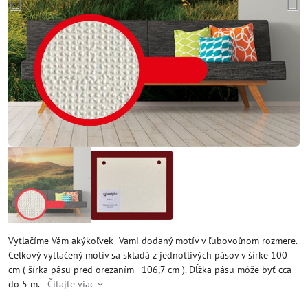
Vytlačíme Vám akýkoľvek Vami dodaný motív v ľubovoľnom rozmere.
Celkový vytlačený motív sa skladá z jednotlivých pásov v šírke 100
cm ( šírka pásu pred orezaním - 106,7 cm ). Dĺžka pásu môže byť cca
do 5 m.
Čítajte viac