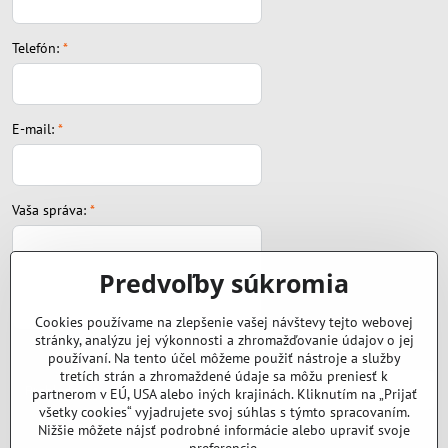
Telefón:
*
E-mail:
*
Vaša správa:
*
Predvoľby súkromia
Cookies používame na zlepšenie vašej návštevy tejto webovej
stránky, analýzu jej výkonnosti a zhromažďovanie údajov o jej
Súbor:
používaní. Na tento účel môžeme použiť nástroje a služby
tretích strán a zhromaždené údaje sa môžu preniesť k
partnerom v EÚ, USA alebo iných krajinách. Kliknutím na „Prijať
všetky cookies“ vyjadrujete svoj súhlas s týmto spracovaním.
Nižšie môžete nájsť podrobné informácie alebo upraviť svoje