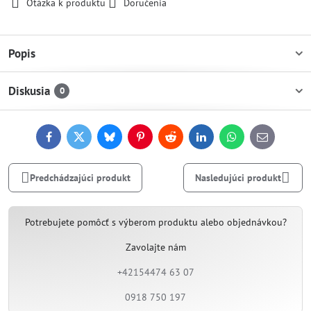
Otázka k produktu
Doručenia
Popis
Diskusia
0
Facebook
Twitter
Bluesky
Pinterest
Reddit
LinkedIn
WhatsApp
E-
mail
Predchádzajúci produkt
Nasledujúci produkt
Potrebujete pomôcť s výberom produktu alebo objednávkou?
Zavolajte nám
+42154474 63 07
0918 750 197