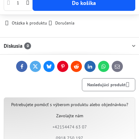
Do košíka
Otázka k produktu
Doručenia
Diskusia
0
Facebook
Twitter
Bluesky
Pinterest
Reddit
LinkedIn
WhatsApp
E-
mail
Nasledujúci produkt
Potrebujete pomôcť s výberom produktu alebo objednávkou?
Zavolajte nám
+42154474 63 07
0918 750 197