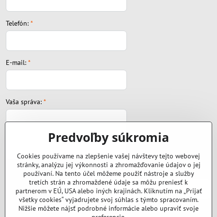
Telefón:
*
E-mail:
*
Vaša správa:
*
Predvoľby súkromia
Cookies používame na zlepšenie vašej návštevy tejto webovej
stránky, analýzu jej výkonnosti a zhromažďovanie údajov o jej
Súbor:
používaní. Na tento účel môžeme použiť nástroje a služby
tretích strán a zhromaždené údaje sa môžu preniesť k
partnerom v EÚ, USA alebo iných krajinách. Kliknutím na „Prijať
všetky cookies“ vyjadrujete svoj súhlas s týmto spracovaním.
Nižšie môžete nájsť podrobné informácie alebo upraviť svoje