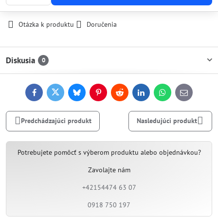
Otázka k produktu
Doručenia
Diskusia
0
Facebook
Twitter
Bluesky
Pinterest
Reddit
LinkedIn
WhatsApp
E-
mail
Predchádzajúci produkt
Nasledujúci produkt
Potrebujete pomôcť s výberom produktu alebo objednávkou?
Zavolajte nám
+42154474 63 07
0918 750 197