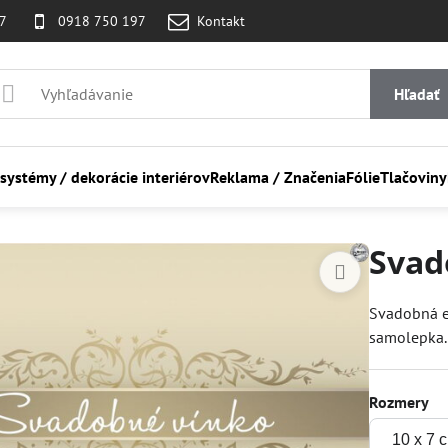
07
0918 750 197
Kontakt
Hľadať
 systémy / dekorácie interiérov
Reklama / Značenia
Fólie
Tlačoviny
Svad
Svadobná e
samolepka. 
Rozmery