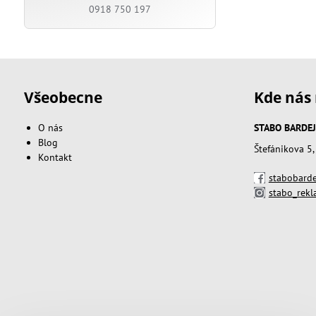
0918 750 197
Všeobecne
Kde nás 
O nás
STABO BARDEJOV
Blog
Štefánikova 5
Kontakt
stabobarde
stabo_rek