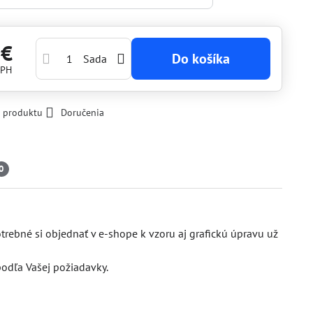
 €
Do košíka
Sada
DPH
k produktu
Doručenia
0
otrebné si objednať v e-shope k vzoru aj grafickú úpravu už
odľa Vašej požiadavky.