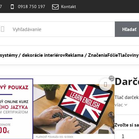
07
0918 750 197
Kontakt
Hľadať
 systémy / dekorácie interiérov
Reklama / Značenia
Fólie
Tlačoviny
Darč
Tlač darček
viac
Zvoľte si s