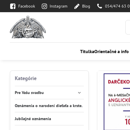
Facebook
Instagram
Blog
054/474 63 
Titulka
Orientačné a info
Kategórie
Pre Vašu svadbu
Oznámenia o narodení dieťaťa a krste.
Jubilejné oznámenia