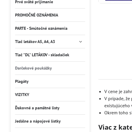
Prvé sväté prijímanie
PROMOČNÉ OZNÁMENIA
PARTE - Smútočné oznámenia
Tlač letákov A5, A4, A3
Tlač "DL" LETÁKOV - skladačiek
Darčekové poukážky
Plagáty
V cene je zah
VIZITKY
V prípade, že
existujúceho 
Ďakovné a pamätné listy
Okrem toho si
Jedálne a nápojové lístky
Viac z kat