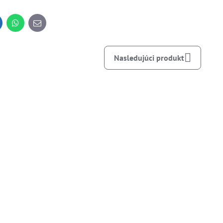
inkedIn
WhatsApp
E-
mail
Nasledujúci produkt