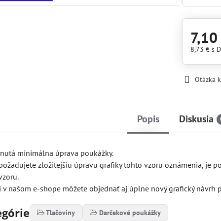
7,10
8,73 €
s 
Otázka 
Popis
Diskusia
rnutá minimálna úprava poukážky.
 požadujete zložitejšiu úpravu grafiky tohto vzoru oznámenia, je p
vzoru.
 v našom e-shope môžete objednať aj úplne nový grafický návrh p
egórie
Tlačoviny
Darčekové poukážky