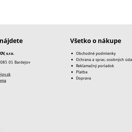
nájdete
Všetko o nákupe
, s.r.o.
Obchodné podmienky
Ochrana a sprac. osobných úda
, 085 01 Bardejov
Reklamačný poriadok
Platba
jov.sk
Doprava
lama