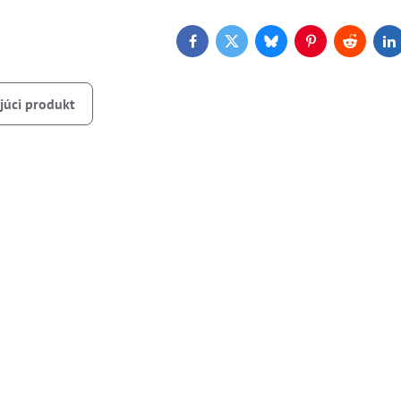
Facebook
Twitter
Bluesky
Pinterest
Reddit
L
júci produkt