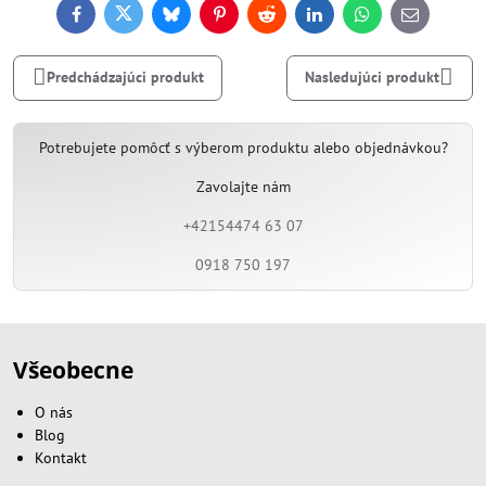
Facebook
Twitter
Bluesky
Pinterest
Reddit
LinkedIn
WhatsApp
E-
mail
Predchádzajúci produkt
Nasledujúci produkt
Potrebujete pomôcť s výberom produktu alebo objednávkou?
Zavolajte nám
+42154474 63 07
0918 750 197
Všeobecne
O nás
Blog
Kontakt