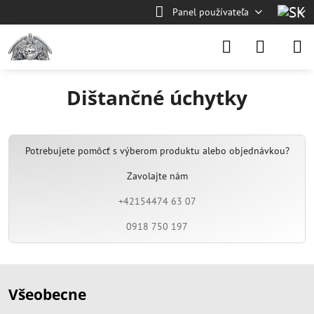
Panel používateľa
Dištančné úchytky
Potrebujete pomôcť s výberom produktu alebo objednávkou?
Zavolajte nám
+42154474 63 07
0918 750 197
Všeobecne