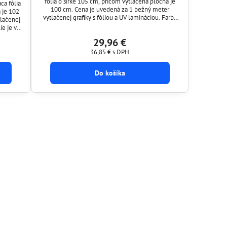
fólia o šírke 105 cm, pričom vytlačená plocha je
ca fólia
100 cm. Cena je uvedená za 1 bežný meter
 je 102
vytlačenej grafiky s fóliou a UV lamináciou. Farba
lačenej
fólie je v prevedení BIELEJ. Vytlačenú grafiku Vám
ie je v
vieme porezať ( plotrovať ) do požadovaného tvaru
NEJ (
29,96 €
napríklad logo, obrázok, písmo a podobne.
porezať (
36,85 €
s DPH
Do košíka