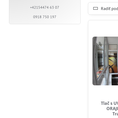
+42154474 63 07
Radiť pod
0918 750 197
Tlač s 
ORAJE
Tr