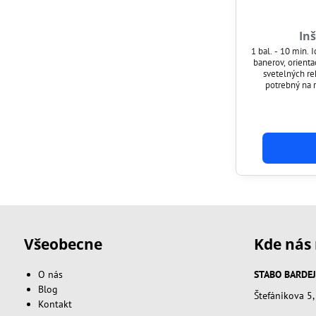
In
1 bal. - 10 min. 
banerov, orient
svetelných r
potrebný na r
technikom mailom ale
informácie od 
Všeobecne
Kde nás 
O nás
STABO BARDEJOV
Blog
Štefánikova 5
Kontakt