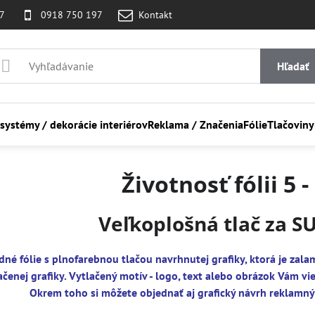
07
0918 750 197
Kontakt
Hľadať
 systémy / dekorácie interiérov
Reklama / Značenia
Fólie
Tlačoviny
Životnosť fólii 5 
Veľkoplošná tlač za S
dné fólie s plnofarebnou tlačou navrhnutej grafiky, ktorá je z
ačenej grafiky. Vytlačený motív - logo, text alebo obrázok Vám vi
Okrem toho si môžete objednať aj grafický návrh reklamn