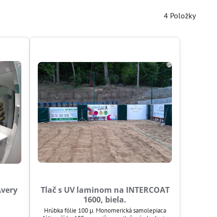
4
Položky
Avery
Tlač s UV laminom na INTERCOAT
1600, biela.
Hrúbka fólie 100 μ. Monomerická samolepiaca