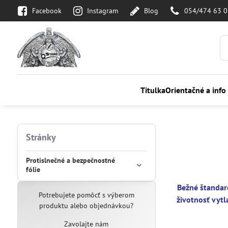
Facebook
Instagram
Blog
054/474 63 
Titulka
Orientačné a info
Stránky
Protislnečné a bezpečnostné
fólie
Bežné štandar
Potrebujete pomôcť s výberom
životnosť vytl
produktu alebo objednávkou?
Zavolajte nám