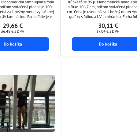
. Monomerická samolepiaca fólia
Hrúbka fólie 95 μ. Monomerická samolepia
 pričom vytlačená plocha je 100
o šírke 106,7 cm, pričom vytlačená plocha
ená za 1 bežný meter vytlačenej
cm. Cena je uvedená za 1 bežný meter vyt
 a UV lamináciou. Farba fólie je v
grafiky s fóliou a UV lamináciou. Farba fól
ELEJ alebo TRANSPARENTNEJ (
prevedení BIELEJ alebo TRANSPARENT
29,66 €
30,11 €
priesvitnej ). Vytlačenú grafiku Vám vieme 
36,48 €
s DPH
plotrovať ) do požadovaného tvaru napríklad logo,
37,04 €
s DPH
ok, písmo a podobne.
obrázok, písmo a podobne.
Do košíka
Do košíka