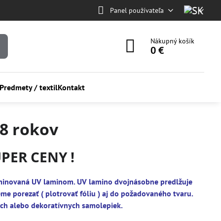
Panel používateľa
Nákupný košík
0 €
Predmety / textil
Kontakt
- 8 rokov
UPER CENY !
alaminovaná UV laminom. UV lamino dvojnásobne predlžuje
eme porezať ( plotrovať fóliu ) aj do požadovaného tvaru.
ých alebo dekoratívnych samolepiek.