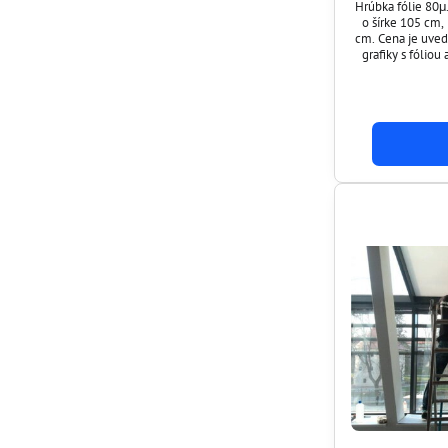
Hrúbka fólie 80μ
o šírke 105 cm,
cm. Cena je uved
grafiky s fóliou
prevedení BI
priesvitnej ). Vytlačenú grafiku Vám vieme porezať (
plotrovať ) do požadovaného tvaru napríklad logo,
obráz