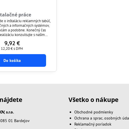
štalačné práce
Ide o inštaláciu reklamných tabúľ,
ačných a informačných systémov,
eklám a podobne. Konečný čas
ealizáciu konzultujte s naším
bo telefonicky. Na základe
9,92 €
nášho technika si môžete túto
službu objednať.
12,20 €
s DPH
Do košíka
nájdete
Všetko o nákupe
, s.r.o.
Obchodné podmienky
Ochrana a sprac. osobných úda
, 085 01 Bardejov
Reklamačný poriadok