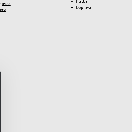
Platba
jov.sk
Doprava
lama