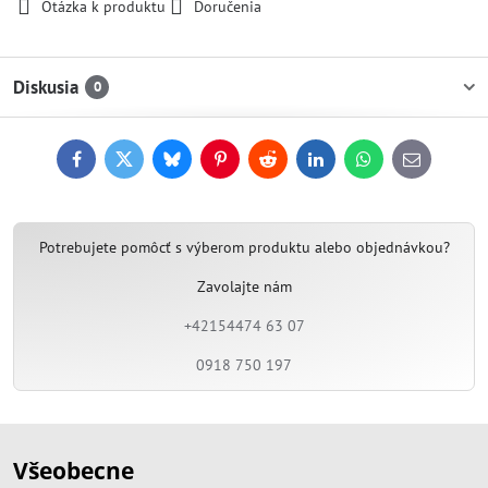
Otázka k produktu
Doručenia
Diskusia
0
Facebook
Twitter
Bluesky
Pinterest
Reddit
LinkedIn
WhatsApp
E-
mail
Potrebujete pomôcť s výberom produktu alebo objednávkou?
Zavolajte nám
+42154474 63 07
0918 750 197
Všeobecne