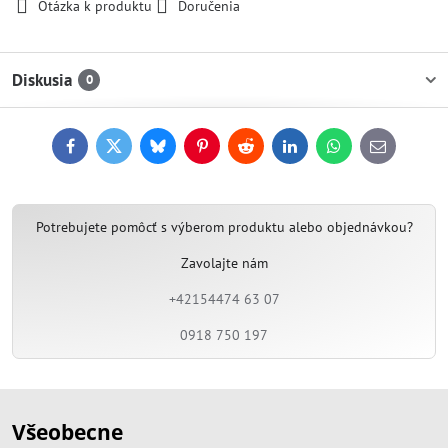
Otázka k produktu
Doručenia
Diskusia
0
Facebook
Twitter
Bluesky
Pinterest
Reddit
LinkedIn
WhatsApp
E-
mail
Potrebujete pomôcť s výberom produktu alebo objednávkou?
Zavolajte nám
+42154474 63 07
0918 750 197
Všeobecne