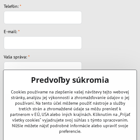
Telefón:
*
E-mail:
*
Vaša správa:
*
Predvoľby súkromia
Cookies používame na zlepšenie vašej návštevy tejto webovej
stránky, analýzu jej výkonnosti a zhromažďovanie údajov o jej
Súbor:
používaní. Na tento účel môžeme použiť nástroje a služby
tretích strán a zhromaždené údaje sa môžu preniesť k
partnerom v EÚ, USA alebo iných krajinách. Kliknutím na „Prijať
všetky cookies“ vyjadrujete svoj súhlas s týmto spracovaním.
Nižšie môžete nájsť podrobné informácie alebo upraviť svoje
preferencie.
Odoslať