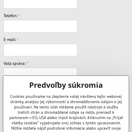
Telefón:
*
E-mail:
*
Vaša správa:
*
Predvoľby súkromia
Cookies používame na zlepšenie vašej návštevy tejto webovej
stránky, analýzu jej výkonnosti a zhromažďovanie údajov o jej
Súbor:
používaní. Na tento účel môžeme použiť nástroje a služby
tretích strán a zhromaždené údaje sa môžu preniesť k
partnerom v EÚ, USA alebo iných krajinách. Kliknutím na „Prijať
všetky cookies“ vyjadrujete svoj súhlas s týmto spracovaním.
Nižšie môžete nájsť podrobné informácie alebo upraviť svoje