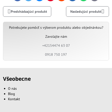
mail
Predchádzajúci produkt
Nasledujúci produkt
Potrebujete pomôcť s výberom produktu alebo objednávkou?
Zavolajte nám
+42154474 63 07
0918 750 197
Všeobecne
O nás
Blog
Kontakt