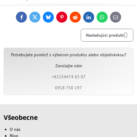
Facebook
Twitter
Bluesky
Pinterest
Reddit
LinkedIn
WhatsApp
E-
mail
Nasledujúci produkt
Potrebujete pomôcť s výberom produktu alebo objednávkou?
Zavolajte nám
+42154474 63 07
0918 750 197
Všeobecne
O nás
Blog