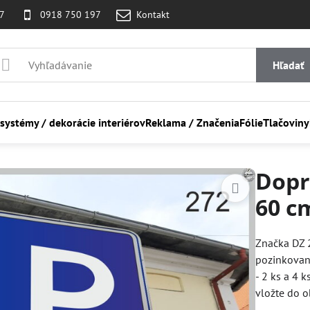
07
0918 750 197
Kontakt
Hľadať
 systémy / dekorácie interiérov
Reklama / Značenia
Fólie
Tlačoviny
Dopr
60 c
Značka DZ 
pozinkovaný
- 2 ks a 4 k
vložte do 