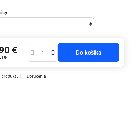
ačky
90 €
Do košíka
s DPH
k produktu
Doručenia