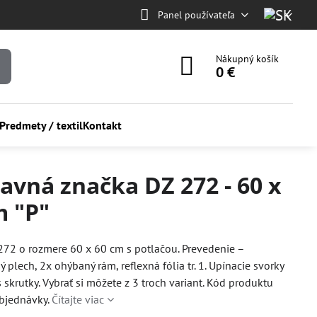
Panel používateľa
Nákupný košík
0 €
Predmety / textil
Kontakt
avná značka DZ 272 - 60 x
m "P"
272 o rozmere 60 x 60 cm s potlačou. Prevedenie –
 plech, 2x ohýbaný rám, reflexná fólia tr. 1. Upínacie svorky
s skrutky. Vybrať si môžete z 3 troch variant. Kód produktu
objednávky.
Čítajte viac