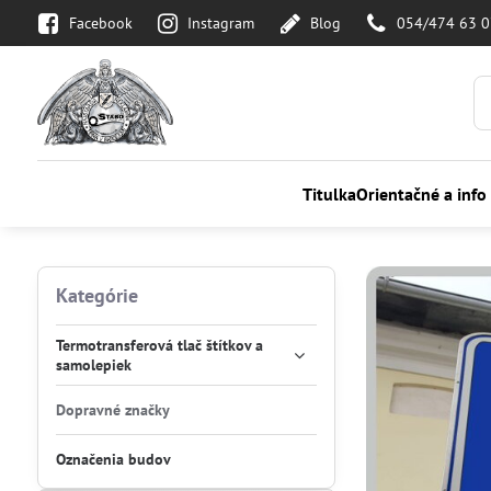
Facebook
Instagram
Blog
054/474 63 
Titulka
Orientačné a info
Kategórie
Termotransferová tlač štítkov a
samolepiek
Dopravné značky
Označenia budov