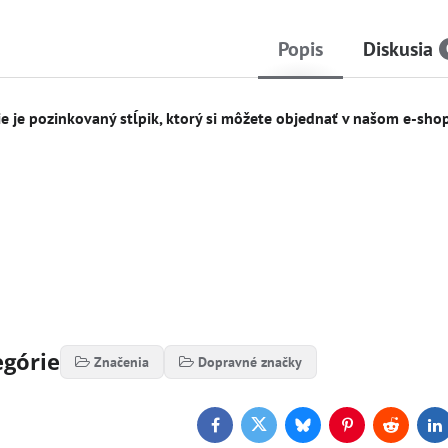
Popis
Diskusia
e je pozinkovaný stĺpik, ktorý si môžete objednať v našom e-sho
egórie
Značenia
Dopravné značky
Facebook
Twitter
Bluesky
Pinterest
Reddit
L