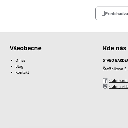
Predchádza
Všeobecne
Kde nás 
O nás
STABO BARDEJOV
Blog
Štefánikova 5
Kontakt
stabobarde
stabo_rek