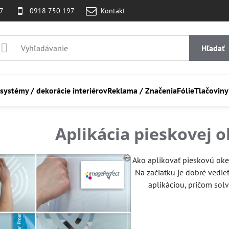
07
0918 750 197
Kontakt
Hľadať
 systémy / dekorácie interiérov
Reklama / Značenia
Fólie
Tlačoviny
Aplikácia pieskovej o
Ako aplikovať pieskovú oke
Na začiatku je dobré vedie
aplikáciou, pričom sol