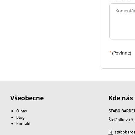
*
(Povinné)
Všeobecne
Kde nás 
O nás
STABO BARDEJOV
Blog
Štefánikova 5
Kontakt
stabobarde