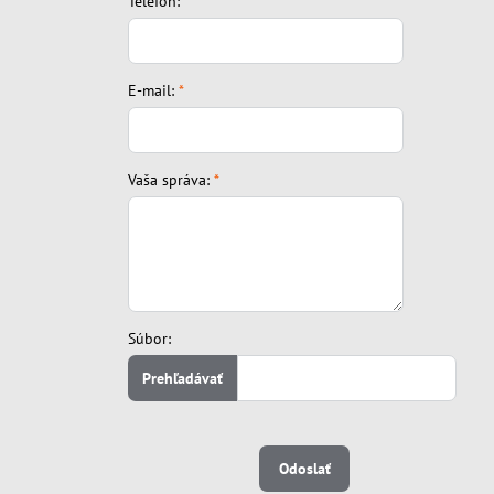
Telefón:
*
E-mail:
*
Vaša správa:
*
Súbor:
Odoslať