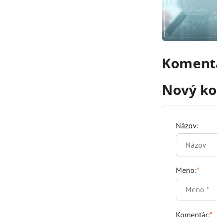
Komentá
Nový k
Názov:
Meno:
*
Komentár:
*