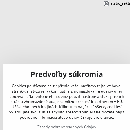
stabo_rek
Predvoľby súkromia
Cookies používame na zlepšenie vašej návštevy tejto webovej
stránky, analýzu jej výkonnosti a zhromažďovanie údajov o jej
používaní. Na tento účel môžeme použiť nástroje a služby tretích
strán a zhromaždené údaje sa môžu preniesť k partnerom v EÚ,
USA alebo iných krajinách. Kliknutím na „Prijať všetky cookies“
vyjadrujete svoj súhlas s týmto spracovaním. Nižšie môžete nájsť
podrobné informácie alebo upraviť svoje preferencie.
Zásady ochrany osobných údajov