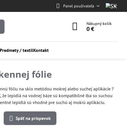
Panel používateľa
Nákupný košík
0 €
Predmety / textil
Kontakt
kennej fólie
nnú fóliu na sklo metódou mokrej alebo suchej aplikácie ?
ť, že lepidlá na vodnej báze sú kompatibilné iba so suchou
ventné lepidlá sú vhodné pre suchú aj mokrú aplikáciu.
Späť na príspevok