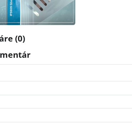
re (0)
omentár