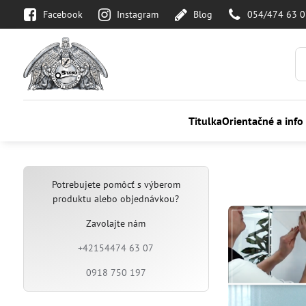
Facebook
Instagram
Blog
054/474 63 
Titulka
Orientačné a info
Potrebujete pomôcť s výberom
produktu alebo objednávkou?
Zavolajte nám
+42154474 63 07
0918 750 197